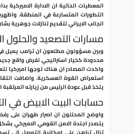
المعطيات الحالية ان الادارة الاميركية بد
التطورات المتسارعة في المنطقة. واظهرت
الجانب الايراني لتقديم تنازلات جوهرية بشان
مسارات التصعيد والحلول ال
وبين مسؤولون مطلعون ان ترامب يميل في 
محدودة كخيار استراتيجي لفرض واقع جديد 
واكدت المصادر ان هناك توجها اميركيا لتع
استعراض القوة العسكرية. واضافت التقاري
يتخذ قبل عودة الرئيس من زيارته المرتقبة ا
حسابات البيت الابيض في ال
واوضح المحللون ان اصرار طهران على رفض
يتصدر اجندة الامن القومي الاميركي بشكل 
تزال تراهن على امكانية التوصل الى تسو