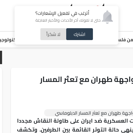
أترغب في تفعيل الإشعارات؟
حتى لا تفوتك آخر الأحداث والأخبار العاجلة
اشترك
لا شكراً
ن فلسطين
اقتصاد
ملفات ساخنة
خبر و صورة
رياضة
منوعات
تكنولوجيا
جهة طهران مع تعثر المسار
ات العسكرية ضد ايران على طاولة النقاش مجددا
هي حالة التوتر القائمة بين الطرفين. وتكشف