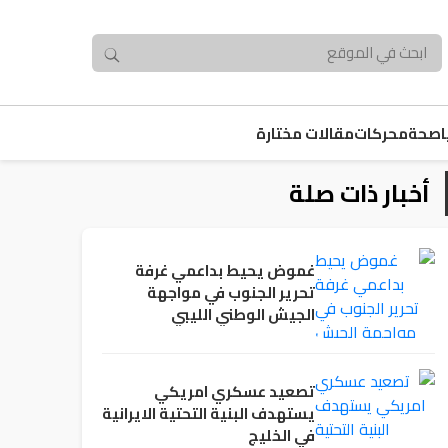
صحة
محركات
مقالات مختارة
أخبار ذات صلة
غموض يحيط بداعمي غرفة
تحرير الجنوب في مواجهة
الجيش الوطني الليبي
تصعيد عسكري امريكي
يستهدف البنية التحتية الايرانية
في الخليج