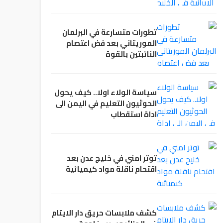
تطورات متسارعة في البرلمان
الموريتاني بعد فض اعتصام
النائبتين بالقوة
سياسة الولاء اولا.. كيف يحول
الحوثيون التعليم في اليمن الى
اداة استقطاب
توتر امني في خليج عدن بعد
اقتحام ناقلة مواد كيميائية
كشف ملابسات حريق دار الايتام