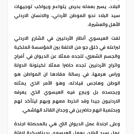
البلاد، يسير بعمله بحرص يتواءم ويواكب توجيهات
سيد البلاد نحو الموطن الأردني، والانسان الاردني
الأهل والعشيرة.
لفت العيسوي أنظار الأردنيين في الشارع الاردني
لبراعته في خلق جو من الالفة بين المؤسسة الملكية
والجسم الشعبي، لتجده ممثلا عن الديوان في أفراح
واتراح الأردنيين تجده حاضرا ممثلا لكينونة الدولة
وراس هرمها، في رسالة مفادها ان المواطن هو
الوطن وهاجس قيادته، وهو الأمر الذي يمثله
ويجسده بل ويبرع فيه العيسوي الذي يعرفه
الاردنيون جيدا وقد انخرط معهم وبهم ليتأكد لهم
وبحتمية انهم حاضرين في وجدان القائد الهاشمي.
وعلى اجندة عمل الديوان التي هي بالمحصلة اجندة
عمل سيد البلاد، يعمل العيسوي بديناميكية لافتة