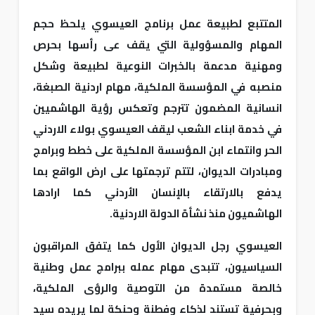
المتتبع لطبيعة عمل برنامج العيسوي يلحظ حجم
المهام والمسؤولية التي يقف عى رأسها بحرص
ومهنية مدعمة بالخبرات النوعية لطبيعة وشكل
منصبه في المؤسسة الملكية، مهام اردنية الصبغة،
انسانية المضمون تترجم وتعكس رؤية الهاشميين
في خدمة ابناء الشعب ليقف العيسوي بولاء الاردني
الحر وانتماء ابن المؤسسة الملكية على خطط وبرامج
ومبادرات الديوان، لتتم ترجمتها على ارض الواقع بما
يدفع بالارتقاء بالإنسان الأردني كما ارادها
الهاشميون منذ نشأة الدولة الاردنية.
العيسوي رجل الديوان الأول كما يتفق المراقبون
السياسيون، تتبدى مهام عمله ببرامج عمل وطنية
خالصة مستمدة من التوصية والرؤى الملكية،
وبحرفية تستند لذكاء وفطنة وحنكة لما يريده سيد