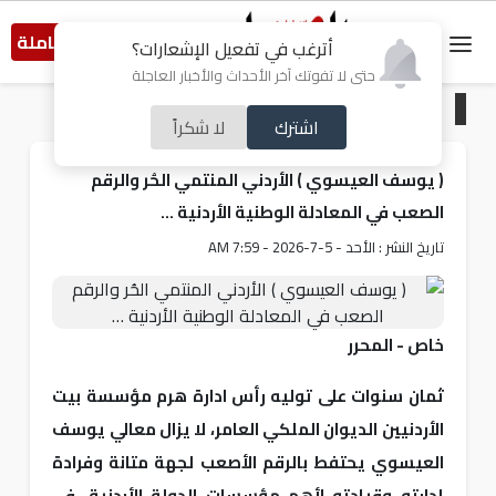
النسخة الكاملة
أترغب في تفعيل الإشعارات؟
حتى لا تفوتك آخر الأحداث والأخبار العاجلة
الرئيسية
/
ملفات ساخنة
اشترك
لا شكراً
( يوسف العيسوي ) الأردني المنتمي الحُر والرقم
الصعب في المعادلة الوطنية الأردنية …
تاريخ النشر : الأحد - 5-7-2026 - 7:59 AM
خاص - المحرر
ثمان سنوات على توليه رأس ادارة هرم مؤسسة بيت
الأردنيين الديوان الملكي العامر، لا يزال معالي يوسف
العيسوي يحتفط بالرقم الأصعب لجهة متانة وفرادة
إدارته وقيادته لأهم مؤسسات الدولة الأردنية، في