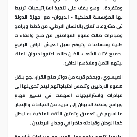
ومتفردة، وهو يقف على تنفيذ استراتيجيات ترتبط
بها المؤسسة الملكية - الديوان- مع اجهزة الدولة
في مشروعات تعنى بالانسان الاردني، من خطط وبرامج
ومبادرات طالت عموم المواطنين من منح واعفاءات
طبية ومساعدات وتوفير سبل العيش الراقي الرفيع
لجميع فئات الشعب، الذين طالما اعتبروا ديوان الملك
بيتهم الآمن وملاذهم الدافئ.
العيسوي، وبحكم قربه من دوائر صنع القرار، نجح بنقل
هموم الاردنيين وتلمس احتياجاتهم ليتم تحويلها الى
مبادرات واستراتيجيات اسهمت في تسيير مهام
وبرامج وخطط الديوان إلى مزيد من النجاحات والإنجاز،
ما اسهم في تعميق وتمتين الثقة الملكية به ليظل
كما الوطن وقيادته حاضرا في وجدان الاردنيين .
اعلاميا، تتصدر برامج عمل العيسوي مساحات شاسعة