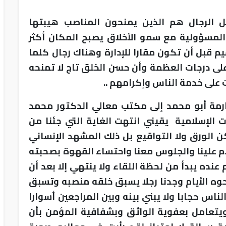
 الرجال هم الذين يمنحون المناصب هيبتها
لمسؤولية مع سمو الأخلاق يصبح المكان أكثر
يم قبل أن تكون مقارا للإدارة وهناك رجال كلما
على درجات العظمة وأن حسن الخلق تاج لا تمنحه
ت على خدمة الناس وإكرامهم ..
رمة أبو محمد إلى مكتب معالي الدكتور محمد
 الإسلامية يقيني انتهت الغاية التي جئنا من
ن الورق ولا التواقيع بل ذلك المشهد الإنساني
لام علينا والجلوس معنا واحتساء القهوة بصحبته
عنده يبدأ من لحظة اللقاء ولا ينتهي إلا بعد أن
حوه الأيام وجدنا رجلا يسبق خلقه منصبه وتسبق
الناس حجابا ولا يبني بينه وبين المراجعين أسوارا
ويتعامل بعفوية الواثق وبشفافية المؤمن بأن