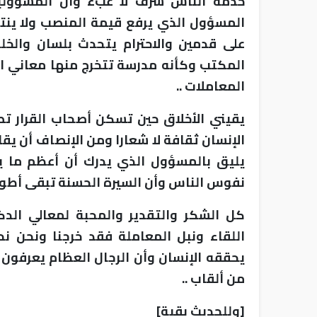
خدمة الناس شرف لا عبء وأن المسؤولية 
المسؤول الذي يرفع قيمة المنصب ولا ينت
على قدمين والاحترام يتحدث بلسان والخ
المكتب وكأنه مدرسة تتخرج منها معاني الو
المعاملات ..
يقيني الأخلاق حين تسكن أصحاب القرار تصب
الإنسان ثقافة لا شعارا ومن الإنصاف أن يق
يليق بالمسؤول الذي يدرك أن أعظم ما يت
نفوس الناس وأن السيرة الحسنة تبقى أطول
كل الشكر والتقدير والمحبة لمعالي الدك
اللقاء ونبل المعاملة فقد خرجنا ونحن نح
يحققه الإنسان وأن الرجال العظام يعرفون ب
من ألقاب ..
[وللحديث بقية]