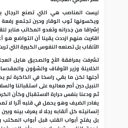
ليست المناصب هي التي تصنع الرجال بل
ويكسونها ثوب الوقار وحين تجتمع رفعة ا
إشراقا من جدرانه وتغدو المكاتب منابر للق
اقتربت منهم ازددت يقينا أن التواضع هو أ
الألقاب بل تصنعه النفوس الكبيرة التي ترب
تشرفت بمرافقة الأخ والصديق هايل العجا
الخلايلة وزير الأوقاف والشؤون والمقدسات
أجلها لكن ما بقي راسخا في الذاكرة لم يك
النبيل حين أصر معاليه على استقبالنا والس
ثم ودعنا بنفس حرارة الاستقبال وكأن الكرم 
يغادر الضيف وهو يحمل في قلبه أثرا لا تم
إنسانيته كل ألقابه رجلا لا يعرف بينه وبين 
بل يفتح أبواب القلب قبل أبواب المكتب 