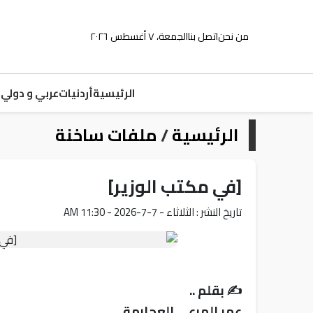
من نحن
اتصل بنا
الجمعة، ٧ أغسطس ٢٠٢٦
الرئيسية
أردنيات
عربي و دولي
م
الرئيسية
/
ملفات ساخنة
[في مكتب الوزير]
تاريخ النشر : الثلاثاء - 7-7-2026 - 11:30 AM
✍️ بقلم ..
عمر المرعي العجارمة