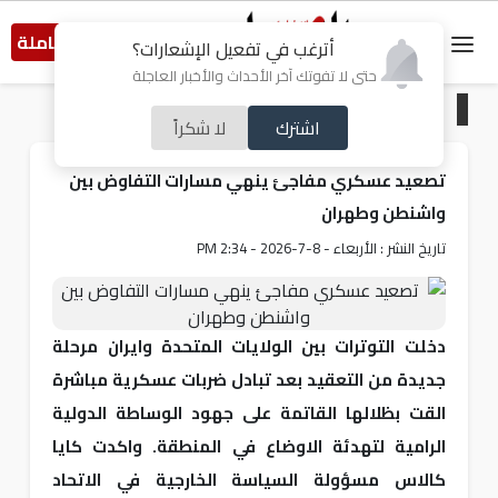
النسخة الكاملة
أترغب في تفعيل الإشعارات؟
حتى لا تفوتك آخر الأحداث والأخبار العاجلة
الرئيسية
/
عربي و دولي
اشترك
لا شكراً
تصعيد عسكري مفاجئ ينهي مسارات التفاوض بين
واشنطن وطهران
تاريخ النشر : الأربعاء - 8-7-2026 - 2:34 PM
دخلت التوترات بين الولايات المتحدة وايران مرحلة
جديدة من التعقيد بعد تبادل ضربات عسكرية مباشرة
القت بظلالها القاتمة على جهود الوساطة الدولية
الرامية لتهدئة الاوضاع في المنطقة. واكدت كايا
كالاس مسؤولة السياسة الخارجية في الاتحاد