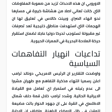
الاوروبي ان هذه الاحداث تزيد من صعوبة المفاوضات
التي كانت تعاني اصلا من هشاشة كبيرة في مسارها
نحو انهاء الصراع. وبينت كالاس في تعليق لها ان
الهجمات التي استهدفت مناطق خليجية تعد تصرفات
غير مقبولة تستوجب تحركا دوليا عاجلا لضمان استقرار
حركة الملاحة البحرية في الممرات الحيوية.
تداعيات انهيار التفاهمات
السياسية
واوضحت التقارير ان الرئيس الامريكي دونالد ترامب
اعلن رسميا انتهاء مذكرة التفاهم مع طهران مشيرا
الى عدم رغبته في استمرار اي تعامل مع القيادة
الايرانية الحالية. وشدد ترامب خلال قمة حلف شمال
الاطلسي في انقرة على ان جهود الحوار باتت مضيعة
للوقت في ظل الاوضاع الراهنة. واضاف ان الادارة