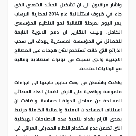
واشار مراقبون الى ان تشكيل الحشد الشعبي الذي
جاء في ظروف استثنائية عام 2014 لمحاربة الارهاب
يمر اليوم بمرحلة انتقالية نحو التنظيم المؤسسي
الكامل. وبينت التقارير ان دمج الالوية التابعة
للفصائل في المؤسسة العسكرية يهدف الى سحب
الذرائع التي كانت تستخدم لشن هجمات على المصالح
الاجنبية والتي تسببت في توترات اقتصادية ومالية
مع الولايات المتحدة.
واكدت واشنطن في وقت سابق حاجتها الى اجراءات
ملموسة وواقعية على الارض لضمان ابعاد الفصائل
المسلحة عن مفاصل الدولة الحساسة. واضافت ان
استئناف المساعدات الامنية والمالية الكاملة مرتبط
بمدى التزام بغداد بتنفيذ هذه الاصلاحات الهيكلية
التي تضمن عدم استخدام النظام المصرفي العراقي في