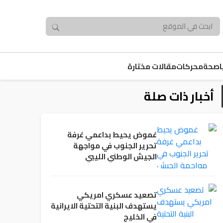
صحة
محركات
مقالات مختارة
أخبار ذات صلة
غموض يحيط بداعمي غرفة
تحرير الجنوب في مواجهة
الجيش الوطني الليبي
تصعيد عسكري امريكي
يستهدف البنية التحتية الايرانية
في الخليج