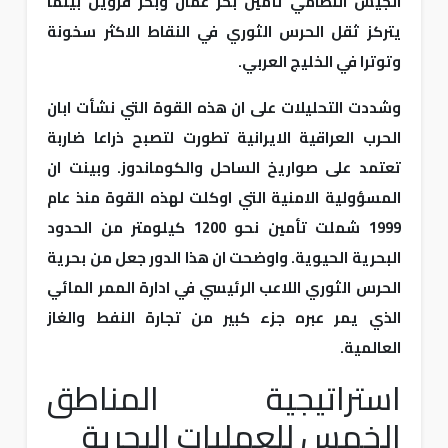
الجيش النظامي تأمين بحر عمان وبحر قزوين بينما
يتركز ثقل الحرس الثوري في النقاط الاكثر سخونة
وتوترا في الخليج العربي.
وشددت التحليلات على ان هذه القوة التي نشأت ابان
الحرب العراقية الايرانية تطورت لتصبح ذراعا ضاربة
تعتمد على صواريخ الساحل والكوماندوز. وبينت ان
المسؤولية الامنية التي اوكلت لهذه القوة منذ عام
1999 شملت تأمين نحو 1200 كيلومتر من الحدود
البحرية الحيوية. واوضحت ان هذا الدور جعل من بحرية
الحرس الثوري اللاعب الرئيسي في ادارة الممر المائي
الذي يمر عبره جزء كبير من تجارة النفط والغاز
العالمية.
استراتيجية المناطق
الخمس للعمليات البحرية