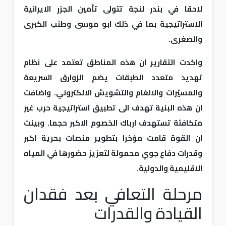
لاحقا في بندر لنجة تتولى تأمين الجزر الايرانية
الاستراتيجية بما في ذلك ابو موسى وطنب الكبرى
والصغرى.
واكدت التقارير ان هذه المناطق تعتمد على نظام
تهديد متعدد الطبقات يضم الزوارق السريعة
والمسيّرات والالغام والتشويش الالكتروني. واضافت
ان هذه البنية تهدف الى تطبيق استراتيجية حرب غير
متكافئة تستهدف ارباك الخصوم الاكبر حجما. وبينت
ان القوة قامت مؤخرا بتطوير منصات بحرية اكبر
وقدرات دفاع جوي محمولة لتعزيز حضورها في المياه
الاقليمية والدولية.
مرحلة التعافي بعد فقدان
القيادة والقدرات