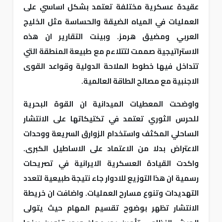
عقيدة عسكرية مختلفة تعتمد بشكل اساسي على
العمليات في المياه الضيقة والحساسة مثل الخليج
العربي ومضيق هرمز. وبينت التقارير ان هذه
الاستراتيجية صممت لتتلاءم مع طبيعة المنطقة التي
تتداخل فيها خطوط الملاحة الدولية وقواعد القوى
الاجنبية مع مصالح الطاقة العالمية.
واوضحت المعطيات الميدانية ان القوة البحرية
للحرس الثوري تعتمد في تكتيكاتها على الانتشار
الساحلي المكثف واستخدام الزوارق السريعة ووحدات
الاعتراض بدلا من الاعتماد على الاساطيل الكبرى.
واكدت القيادة العسكرية الايرانية في تصريحات
رسمية ان هذا التوزيع للادوار جاء نتيجة طبيعية لتعدد
التهديدات وتنوع مسارح العمليات. واضافت ان خريطة
الانتشار تظهر بوضوح تقسيم المهام حيث يتولى