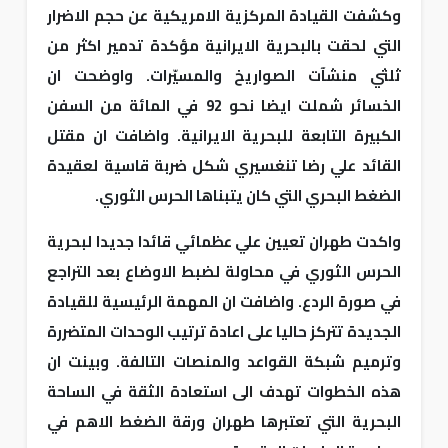
وكشفت القيادة المركزية الامريكية عن حجم الاضرار
التي لحقت بالبحرية الايرانية مؤكدة تدمير اكثر من
ثلثي منشآت الصواريخ والمسيّرات. واوضحت ان
الخسائر شملت ايضا نحو 92 في المائة من السفن
الكبيرة التابعة للبحرية الايرانية. واضافت ان مقتل
القائد علي رضا تنغسيري شكل ضربة قاسية لعقيدة
الضغط البحري التي كان يتبناها الحرس الثوري.
واكدت طهران تعيين علي عظمائي قائدا جديدا لبحرية
الحرس الثوري في محاولة لضبط الاوضاع بعد التراجع
في صورة الردع. واضافت ان المهمة الرئيسية للقيادة
الجديدة تتركز حاليا على اعادة ترتيب الوحدات المتضررة
وترميم شبكة القواعد والمنصات التالفة. وبينت ان
هذه الخطوات تهدف الى استعادة الثقة في الساحة
البحرية التي تعتبرها طهران ورقة الضغط الاهم في