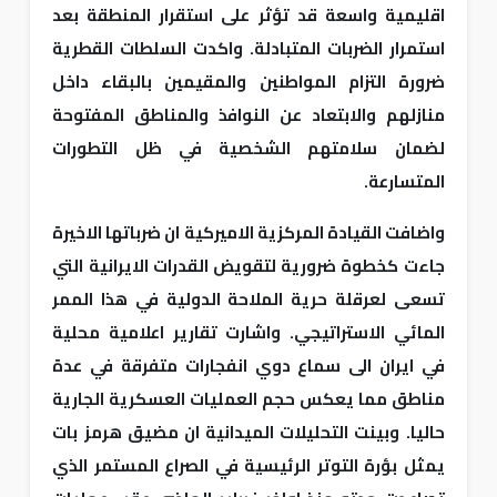
اقليمية واسعة قد تؤثر على استقرار المنطقة بعد
استمرار الضربات المتبادلة. واكدت السلطات القطرية
ضرورة التزام المواطنين والمقيمين بالبقاء داخل
منازلهم والابتعاد عن النوافذ والمناطق المفتوحة
لضمان سلامتهم الشخصية في ظل التطورات
المتسارعة.
واضافت القيادة المركزية الاميركية ان ضرباتها الاخيرة
جاءت كخطوة ضرورية لتقويض القدرات الايرانية التي
تسعى لعرقلة حرية الملاحة الدولية في هذا الممر
المائي الاستراتيجي. واشارت تقارير اعلامية محلية
في ايران الى سماع دوي انفجارات متفرقة في عدة
مناطق مما يعكس حجم العمليات العسكرية الجارية
حاليا. وبينت التحليلات الميدانية ان مضيق هرمز بات
يمثل بؤرة التوتر الرئيسية في الصراع المستمر الذي