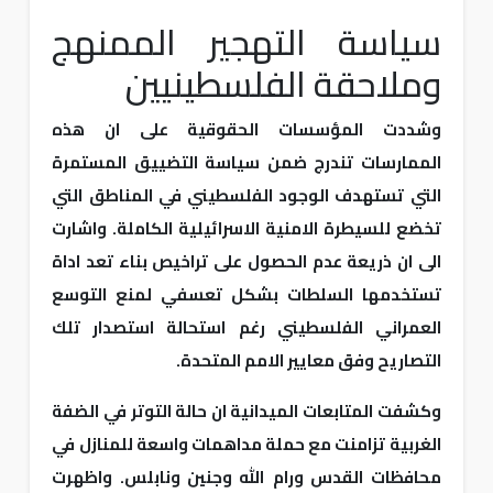
سياسة التهجير الممنهج
وملاحقة الفلسطينيين
وشددت المؤسسات الحقوقية على ان هذه
الممارسات تندرج ضمن سياسة التضييق المستمرة
التي تستهدف الوجود الفلسطيني في المناطق التي
تخضع للسيطرة الامنية الاسرائيلية الكاملة. واشارت
الى ان ذريعة عدم الحصول على تراخيص بناء تعد اداة
تستخدمها السلطات بشكل تعسفي لمنع التوسع
العمراني الفلسطيني رغم استحالة استصدار تلك
التصاريح وفق معايير الامم المتحدة.
وكشفت المتابعات الميدانية ان حالة التوتر في الضفة
الغربية تزامنت مع حملة مداهمات واسعة للمنازل في
محافظات القدس ورام الله وجنين ونابلس. واظهرت