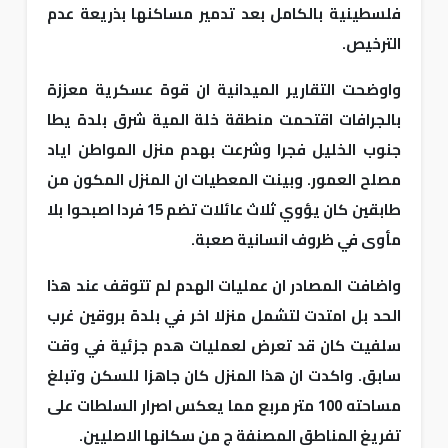
فلسطينية بالكامل بعد تدمير مساكنها بذريعة عدم
الترخيص.
واوضحت التقارير الميدانية ان قوة عسكرية معززة
بالجرافات اقتحمت منطقة خلة المية شرق بلدة يطا
جنوب الخليل فجرا وشرعت بهدم منزل المواطن اياد
مصلح العمور. وبينت المعطيات ان المنزل المكون من
طابقين كان يؤوي ثلاث عائلات تضم 15 فردا اصبحوا بلا
مأوى في ظروف انسانية صعبة.
واضافت المصادر ان عمليات الهدم لم تتوقف عند هذا
الحد بل امتدت لتشمل منزلا اخر في بلدة بروقين غرب
سلفيت كان قد تعرض لعمليات هدم جزئية في وقت
سابق. واكدت ان هذا المنزل كان جاهزا للسكن وتبلغ
مساحته 100 متر مربع مما يعكس اصرار السلطات على
تفريغ المناطق المصنفة ج من سكانها الاصليين.