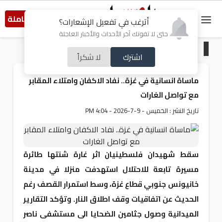
النسخة الكاملة
أترغب في تفعيل الإشعارات؟
حتى لا تفوتك آخر الأحداث والأخبار العاجلة
الرئيسية
/
من فلسطين
اشترك
لا شكراً
ماساة انسانية في غزة.. نفاد الاكفان وامتلاء المقابر
مع تواصل الغارات
تاريخ النشر : الخميس - 9-7-2026 - 4:04 PM
سقط شهيدان فلسطينيان اثر غارة شنتها طائرة
مسيرة تابعة للاحتلال استهدفت منزلا في مدينة
خانيونس جنوبي قطاع غزة، وسط استمرار القصف رغم
الحديث عن اتفاقيات وقف اطلاق النار. وتؤكد التقارير
الميدانية وصول جثامين الضحايا الى مستشفى ناصر