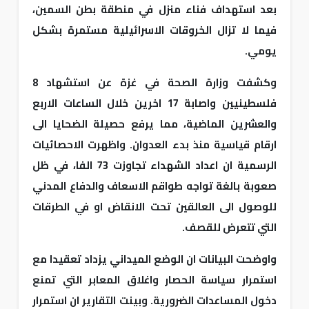
بعد استهداف فناء منزل في منطقة بطن السمين،
فيما لا تزال الخروقات الاسرائيلية مستمرة بشكل
يومي.
وكشفت وزارة الصحة في غزة عن استشهاد 8
فلسطينيين واصابة 17 اخرين خلال الساعات الاربع
والعشرين الماضية، مما يرفع حصيلة الضحايا الى
ارقام قياسية منذ بدء العدوان. واظهرت الاحصائيات
الرسمية ان اعداد الشهداء تجاوزت 73 الفا، في ظل
صعوبة بالغة تواجه طواقم الاسعاف والدفاع المدني
للوصول الى العالقين تحت الانقاض او في الطرقات
التي تتعرض للقصف.
واوضحت البيانات ان الوضع الميداني يزداد تعقيدا مع
استمرار سياسة الحصار واغلاق المعابر التي تمنع
دخول المساعدات الضرورية. وبينت التقارير ان استمرار