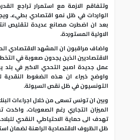
وتتفاقم الازمة مع استمرار تراجع القدرة
الواردات في ظل نمو اقتصادي بطيء. ويج
بعد ان اضطرت مصانع عديدة لتقليص انتا
الاولية المستوردة.
واضاف مراقبون ان المشهد الاقتصادي الح
الاقتصاديين الذين يجدون صعوبة في التخط
عمل جديدة اصبح التحدي الاكبر في بلد ي
واوضح خبراء ان هذه الضغوط النقدية 
التونسيون في ظل نقص السيولة.
وبين ان تونس تسعى من خلال اجراءات البنك
الميزان التجاري رغم الصعوبات. واكدت تق
تهدف الى حماية الاحتياطي النقدي للبلاد
ظل الظروف الاقتصادية الراهنة لضمان استق