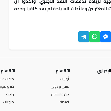
ية لزيادة تدفقات النقد الاجنبي. واكدوا ان
ت المغتربين وعائدات السياحة لم يعد كافيا وحده
لإخباري
الأقسام
الأقسام
أردنيات
ملفات ساخ
عربي و دولي
خبر و صورة
من فلسطين
رياضة
اقتصاد
منوعات