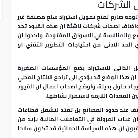
 الشركات
وجه صارم لمنع تمويل استيراد سلع مصنفة غير
واضاف اصحاب شركات ناشئة ان هذه القيود تحد
 والمنافسة في الاسواق المفتوحة. واكدوا ان
 الحد الادنى من احتياجات التطوير التقني او
يل الذاتي للاستيراد يضع المؤسسات الصغيرة
 هذا الوضع قد يؤدي الى تراجع الانتاج المحلي
ايجاد حلول بديلة. واوضح اصحاب اعمال ان القيود
 المعدات اللازمة لاستمرار نشاطها.
وقف عند حدود المصانع بل تمتد لتشمل قطاعات
ن غياب المرونة في التعاملات المالية يزيد من
بون ان هذه السياسة الحمائية قد تكون سلاحا