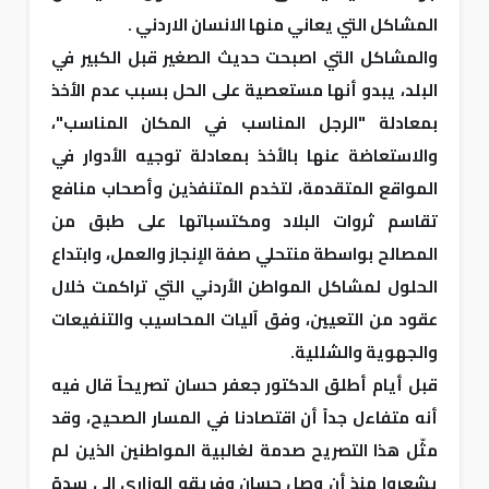
المشاكل التي يعاني منها الانسان الاردني .
والمشاكل التي اصبحت حديث الصغير قبل الكبير في
البلد، يبدو أنها مستعصية على الحل بسبب عدم الأخذ
بمعادلة "الرجل المناسب في المكان المناسب"،
والاستعاضة عنها بالأخذ بمعادلة توجيه الأدوار في
المواقع المتقدمة، لتخدم المتنفذين وأصحاب منافع
تقاسم ثروات البلاد ومكتسباتها على طبق من
المصالح بواسطة منتحلي صفة الإنجاز والعمل، وابتداع
الحلول لمشاكل المواطن الأردني التي تراكمت خلال
عقود من التعيين، وفق آليات المحاسيب والتنفيعات
والجهوية والشللية.
قبل أيام أطلق الدكتور جعفر حسان تصريحاً قال فيه
أنه متفاءل جداً أن اقتصادنا في المسار الصحيح، وقد
مثّل هذا التصريح صدمة لغالبية المواطنين الذين لم
يشعروا منذ أن وصل حسان وفريقه الوزاري الى سدة