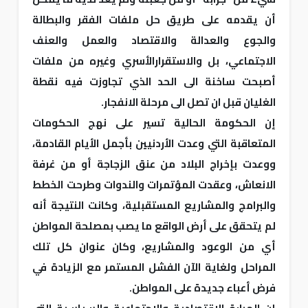
أن يقدمه على طريق حل ملفات الفقر والبطالة
والجوع والعدالة والاقتصاد والعمل والعنف
الاجتماعي، بل والاستقرارالأسري وغيره من ملفات
أصبحت ساخنة الى الحد الذي تجاوزت فيه نقطة
الغليان قبل ان تصل الى مرحلة الانفجار.
إن الحكومة الحالية تسير على نهج الحكومات
المتعاقبة التي وعدت الأردنيين بأجمل الأيام القادمة،
ووعدت بإخراج البلاد من عنق الزجاجة أو من غرفة
الانعاش، وعقدت المؤتمرات والندوات وطرحت الخطط
والبرامج والمشاريع المستقبلية، وكانت النتيجة أنه
لم يتحقق على أرض الواقع ما يصب بمصلحة المواطن
أي من الوعود والمشاريع، وكان عنوان كل تلك
المراحل ولغاية الآن الفشل المستمر مع الزيادة في
فرض أعباء جديدة على المواطن.