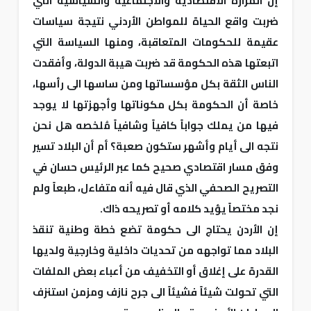
إن المرارة الاقتصادية والاجتماعية والسياسية التي
ضربت واقع الحياة للمواطن الأردني نتيجة سياسات
عقيمة للحكومات المتعاقبة، ومنها السياسة التي
اتبعتها هذه الحكومة قد ضربت هيبة الدولة، وأفقدت
الناس الثقة بكل مؤسساتها ومن ساسها الى رأسها،
خاصة أن الحكومة بكل مكوناتها وأجهزتها لا يوجد
فيها من يملك جواباً كافياً وشافياً مُلخصه هل نحن
نتجه الى أيام وأشهر ستكون صعبة؟ أم أن البلاد تسير
وفق مسار اقتصادي صحيح كما عبر الرئيس حسان في
التصريح الصحفي الذي قال فيه أنه متفاءل، طبعاً ولم
نجد مختصاً يؤيد كلامه أو تصريحه ذاك.
إن الأردن يحتاج الى حكومة تضع خطة وطنية تنقذ
البلاد مما تواجهه من تحديات داخلية وخارجية ولديها
القدرة على إغلاق أو التخفيف من أعباء بعض الملفات
التي تحولت شيئاً فشيئاً الى جرح نازف ومزمن استنزف