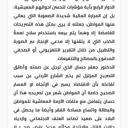
الدوار الرابع بأية مؤشرات لتحسن احوالهم المعيشية،
بل إن المرارة المالية شديدة الصعوبة التي يعاني
منها المواطن، جعلته لا يرى بمثل هذه التصريحات
الغامضة إلا وهماً يتم بيعه باستخدام سلاح نعمةُ
الكذِب التي لا يتقنها إلا مدعي الإنجاز عبر الصورة
والتطبيل من خلال التقرير التلفزيوني أو الصحفي
المدفوع بالمصالح والتنفيعات.
الدكنور جعفر حسان الذي ترجل عن صمته وأطلق
التصريح المزلزل لم يخبر الشارع الأردني عن سبب
تفاءله بأن الاقتصاد يسير في الإتجاه او المسار
الصحيح خاصة أن المواطن شعر من تصريحه هذا أن
حسان يتعامل مع ملفات الأزمة المعاشية للمواطن
والبطالة واتساع مساحة الفقر وأيضاً ما يحصل في
البلاد على صعيد تصاعد العنف الاجتماعي وازدياد
حالات القتل والانتحار وكأنّه مجردُ عارِضٍ صِحيٍّ لا