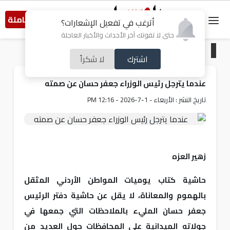
النسخة الكاملة
أترغب في تفعيل الإشعارات؟
حتى لا تفوتك آخر الأحداث والأخبار العاجلة
الرئيسية
/
ملفات ساخنة
اشترك
لا شكراً
عندما يترجل رئيس الوزراء جعفر حسان عن صمته
تاريخ النشر : الأربعاء - 1-7-2026 - 12:16 PM
زهير العزه
حاشية كتاب يوميات المواطن الأردني المثقل
بالهموم والمعاناة، لا يقل عن حاشية دفتر الرئيس
جعفر حسان المليء بالملاحظات التي جمعها في
جولاته الميدانية على المحافظات حول العديد من