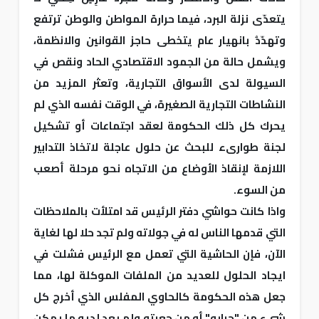
يتعدّى نزلة البرد، فيما حرارة المواطن والوطن ترتفع
وتهدّدُ بانهيار عام يتخطى حاجز القوانين والانظمة،
ويشمل حالة من الجمود الاقتصادي الحاد ونقص في
السيولة لدى الأسواق التجارية، وتعثر المزيد من
النشاطات التجارية الصغيرة، في الوقت نفسه الذي لم
يحرك كل ذلك الحكومة لعقد اجتماعات أو تشكيل
لجنة طوارىء للبحث عن حلول عاجلة لاتخاذ التدابير
اللازمة لإنقاذ الأوضاع من الاتجاه نحو مرحلة أصعب
من السوء.
واذا كانت حواشي دفتر الرئيس قد امتلأت بالملاحظات
التي قدمها الناس له في جولاته ولم تجد حلا لها لغاية
الآن، فإن الحاشية التي تعمل مع الرئيس فشلت في
ايجاد الحلول للعديد من الملفات الموكلة لها، مما
جعل هذه الحكومة كالحاوي المفلس الذي أخرج كل
شيء من "جرابه" أو من جعبته ولم يعد لديه ما يمكن