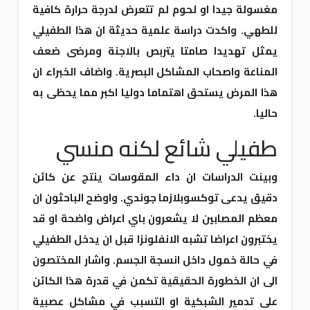
مغسولة جيدا او لحوم لم تتعرض لدرجة حرارة كافية
للطهي. واكدت دراسة علمية حديثة ان هذا الطفيلي
يمثل تهديدا صامتا يتربص بالاجنة ومرضى ضعف
المناعة واصحاب المشاكل البصرية. واضاف الخبراء ان
هذا المرض يستحق اهتماما دوليا اكبر مما يحظى به
حاليا.
طفيلي شائع لكنه منسي
وبينت الدراسات ان داء المقوسات ينتج عن كائن
دقيق يدعى توكسوبلازما جوندي. واوضح الباحثون ان
معظم المصابين لا يشعرون باي اعراض واضحة او قد
يختبرون اعراضا تشبه الانفلونزا قبل ان يدخل الطفيلي
في حالة خمول داخل انسجة الجسم. واشار المختصون
الى ان الخطورة الحقيقية تكمن في قدرة هذا الكائن
على تدمير الشبكية او التسبب في مشاكل عصبية