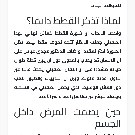
للمواليد الجدد.
لماذا تذكر القطط دائما؟
واكدت الابحاث ان شهرة القطط كعائل نهائي لهذا
الطفيلي جعلت الانظار تتجه نحوها فقط بينما تظل
الصورة اكثر تعقيدا. واضاف الدكتور مجدي عباس علي
ان الانسان قد يصاب بالعدوى دون ان يرى قطة طوال
حياته مشددا على ان انتقال الطفيلي يحدث غالبا عبر
تناول اغذية ملوثة. وبين ان الثدييات والطيور تلعب
دور العائل الوسيط الذي يحمل الطفيلي في انسجته
وينقله للبشر عبر سلاسل الغذاء غير الآمنة.
حين يصمت المرض داخل
الجسم