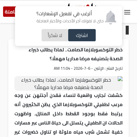
النسخة الكاملة
أترغب في تفعيل الإشعارات؟
حتى لا تفوتك آخر الأحداث والأخبار العاجلة
الرئيسية
/
صحة
اشترك
لا شكراً
خطر التوكسوبلازما الصامت.. لماذا يطالب خبراء
الصحة بتصنيفه مرضا مداريا مهملًا؟
تاريخ النشر : الإثنين - 6-7-2026 - 11:04 AM
كشفت تجارب واقعية لنساء فقدن أجنتهن عن وجه
مرعب لطفيلي التوكسوبلازما الذي يظن الكثيرون أنه
يرتبط فقط بوجود القطط داخل المنازل. واظهرت
الحالات ان الطفيلي يتسلل الى حياة الناس عبر مسارات
خفية تشمل شرب مياه ملوثة او تناول خضروات غير