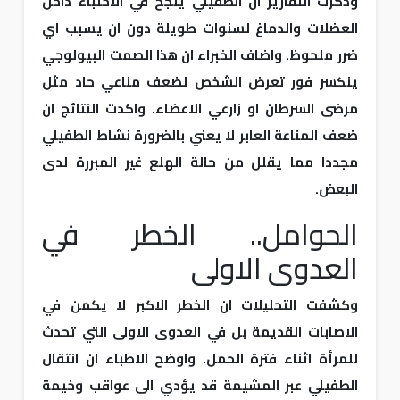
وذكرت التقارير ان الطفيلي ينجح في الاختباء داخل
العضلات والدماغ لسنوات طويلة دون ان يسبب اي
ضرر ملحوظ. واضاف الخبراء ان هذا الصمت البيولوجي
ينكسر فور تعرض الشخص لضعف مناعي حاد مثل
مرضى السرطان او زارعي الاعضاء. واكدت النتائج ان
ضعف المناعة العابر لا يعني بالضرورة نشاط الطفيلي
مجددا مما يقلل من حالة الهلع غير المبررة لدى
البعض.
الحوامل.. الخطر في
العدوى الاولى
وكشفت التحليلات ان الخطر الاكبر لا يكمن في
الاصابات القديمة بل في العدوى الاولى التي تحدث
للمرأة اثناء فترة الحمل. واوضح الاطباء ان انتقال
الطفيلي عبر المشيمة قد يؤدي الى عواقب وخيمة