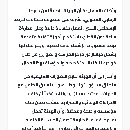
وأضاف السعايدة أن الهيئة، انطلاقًا من دورها
الرقابي المحوري، تُشرف على منظومة متكاملة للرصد
الإشعاعي البيئي، تعمل بكفاءة عالية وعلى مدار 24
ساعة دون انقطاع، باستخدام أجهزة تقنية متقدمة
ترصد مستويات الإشعاع بدقة لحظية، ويتم تحليلها
بشكل مباشر عبر مركز المراقبة والطوارئ من خلال
كوادرها الفنية المتخصصة والمؤهلة بهذا المجال.
وأشار إلى أن الهيئة تتابع التطورات الإقليمية من
منطلق مسؤوليتها الوطنية، وبالتنسيق الكامل مع
الجهات المختصة محليًا ودوليًا، مؤكداً أن كافة
الإجراءات الوقائية والاحترازية مفعّلة ضمن خطة
مؤسسية واضحة ومحدّثة، وأن الهيئة تعمل
بمنهجية علمية صارمة تضمن الجاهزية الكاملة
والاستجابة الفورية لأي طارئ – مع التأكيد أنه لم