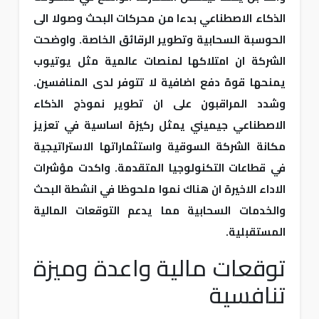
الذكاء الاصطناعي بدءا من محركات البحث وصولا الى
الحوسبة السحابية وتطوير الرقائق الخاصة. واوضحت
الشركة ان امتلاكها لمنصات عالمية مثل يوتيوب
يمنحها قوة دفع اضافية لا تتوفر لدى المنافسين.
وشدد المراقبون على ان تطوير نموذج الذكاء
الاصطناعي جيميني يمثل ركيزة اساسية في تعزيز
مكانة الشركة السوقية واستثماراتها الاستراتيجية
في قطاعات التكنولوجيا المتقدمة. واكدت مؤشرات
الاداء الاخيرة ان هناك نموا ملحوظا في انشطة البحث
والخدمات السحابية مما يدعم التوقعات المالية
المستقبلية.
توقعات مالية واعدة وميزة
تنافسية