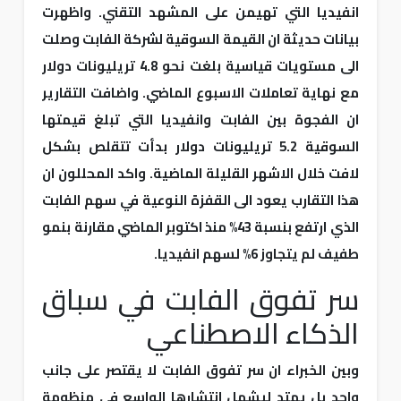
انفيديا التي تهيمن على المشهد التقني. واظهرت
بيانات حديثة ان القيمة السوقية لشركة الفابت وصلت
الى مستويات قياسية بلغت نحو 4.8 تريليونات دولار
مع نهاية تعاملات الاسبوع الماضي. واضافت التقارير
ان الفجوة بين الفابت وانفيديا التي تبلغ قيمتها
السوقية 5.2 تريليونات دولار بدأت تتقلص بشكل
لافت خلال الاشهر القليلة الماضية. واكد المحللون ان
هذا التقارب يعود الى القفزة النوعية في سهم الفابت
الذي ارتفع بنسبة 43% منذ اكتوبر الماضي مقارنة بنمو
طفيف لم يتجاوز 6% لسهم انفيديا.
سر تفوق الفابت في سباق
الذكاء الاصطناعي
وبين الخبراء ان سر تفوق الفابت لا يقتصر على جانب
واحد بل يمتد ليشمل انتشارها الواسع في منظومة