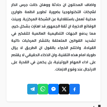
واضاف المحللون ان حادثة ووهان كانت جرس انذار
لشركات التكنولوجيا بضرورة تطوير انظمة طوارئ
محلية تعمل باستقلالية عن الشبكة المركزية. وبينت
الوقائع الاخيرة ان ثقة الجمهور قد اهتزت بشكل كبير،
مما يدفع الجهات التنظيمية العالمية للتفكير في
تشديد القوانين المتعلقة بانتشار المركبات ذاتية
القيادة. واختتم الخبراء بالقول ان الطريق لا يزال
طويلا امام هذه التقنية، وان الذكاء الحقيقي لا يقتصر
على اداء المهام الروتينية، بل يكمن في القدرة على
الارتجال عند وقوع الازمات.