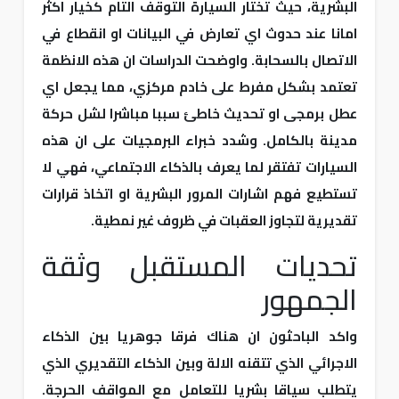
البشرية، حيث تختار السيارة التوقف التام كخيار اكثر
امانا عند حدوث اي تعارض في البيانات او انقطاع في
الاتصال بالسحابة. واوضحت الدراسات ان هذه الانظمة
تعتمد بشكل مفرط على خادم مركزي، مما يجعل اي
عطل برمجى او تحديث خاطئ سببا مباشرا لشل حركة
مدينة بالكامل. وشدد خبراء البرمجيات على ان هذه
السيارات تفتقر لما يعرف بالذكاء الاجتماعي، فهي لا
تستطيع فهم اشارات المرور البشرية او اتخاذ قرارات
تقديرية لتجاوز العقبات في ظروف غير نمطية.
تحديات المستقبل وثقة
الجمهور
واكد الباحثون ان هناك فرقا جوهريا بين الذكاء
الاجرائي الذي تتقنه الالة وبين الذكاء التقديري الذي
يتطلب سياقا بشريا للتعامل مع المواقف الحرجة.