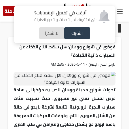
النسخة الكاملة
أترغب في تفعيل الإشعارات؟
حتى لا تفوتك آخر الأحداث والأخبار العاجلة
الرئيسية
/
تكنولوجيا
اشترك
لا شكراً
فوضى في شوارع ووهان: هل سقط قناع الذكاء عن
السيارات ذاتية القيادة؟
تاريخ النشر : الإثنين - 11-5-2026 - 2:35 AM
تحولت شوارع مدينة ووهان الصينية مؤخرا الى ساحة
عرض لفشل تقني غير مسبوق، حيث تسببت مئات
سيارات الاجرة الروبوتية التابعة لشركة بايدو في حالة
من الشلل المروري التام. وتوقفت المركبات المعروفة
باسم ابولو غو بشكل مفاجئ ومتزامن في قلب الطرق