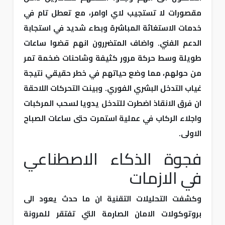
مقصورات لا تستجيب لاي اوامر، مع تعطل تام في
خدمات الاستغاثة المباشرة وبطء شديد في استجابة
الدعم الفني. واضاف المتضررون انهم قضوا ساعات
طويلة وسط حركة مرور كثيفة وشاحنات ضخمة تمر
من حولهم، مما وضع حياتهم في خطر حقيقي نتيجة
غياب التدخل البشري الفوري. وبينت التحركات اللاحقة
ان فرق الانقاذ اضطرت للتدخل يدويا لسحب المركبات
واجلاء الركاب في عملية استمرت حتى ساعات الصباح
الاولى.
فجوة الذكاء الاصطناعي
في الازمات
وكشفت التحليلات التقنية ان ما حدث يعود الى
بروتوكولات الامان الصارمة التي تفتقر للمرونة