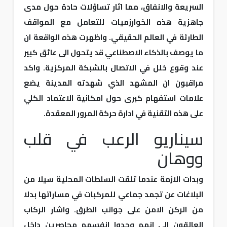
السريعة والانفاق، مما اثار تساؤلات حادة حول مدى
جاهزية هذه الخوارزميات للتعامل مع المواقف
الطارئة في العالم الحقيقي. واظهرت هذه الواقعة ان
ما يوصف بالذكاء الاصطناعي قد يتحول الى عائق كبير
عند وقوع خلل في الاتصال بالشبكة المركزية. واكد
مراقبون ان المشهد الذي شهدته المدينة يضع
علامات استفهام كبرى حول امكانية الاعتماد الكلي
على هذه التقنية في ادارة حركة المرور المعقدة.
سيناريو الرعب في قلب
ووهان
وبدات الازمة عندما تلقت السلطات المحلية سيلا من
البلاغات عن تجمد جماعي للمركبات في مساراتها بدلا
من الركن الامن على جوانب الطرق. واشار الركاب
العالقون الى انهم وجدوا انفسهم محاصرين داخل