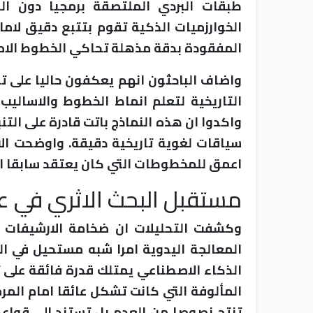
طبقات البردي الملتصقة برمجيا دون الحا
الخوارزميات الذكية تقوم بتتبع دقيق لاما
المفقودة بدقة مذهلة تحاكي الخطوط الاص
واضاف الباحثون انهم يعكفون حاليا على تد
التاريخية لتعلم انماط الخطوط والاساليب 
واكدوا ان هذه النماذج باتت قادرة على الت
سياقات لغوية تاريخية دقيقة. واوضحت الا
اعمق للمخطوطات التي كان يعتقد سابقا انه
مستقبل البحث الاثري في ع
وكشفت التحليلات ان ضخامة الارشيفات ا
المعالجة اليدوية امرا شبه مستحيل في ال
الذكاء الاصطناعي يمتلك قدرة فائقة على ت
المألوفة التي كانت تشكل عائقا امام المرم
تنتج نصوصا من العدم بل تستند الى قواع