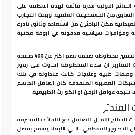
نتائج الاولية قدرة فائقة لهذه الانظمة على
لسابق من المستحيلات العلمية. وبينت التجارب
الميدانية مكن الباحثين من استعادة وثائق نادرة
ية ومؤامرات سياسية مدفونة في اروقة مكتبة
واكدت الدراسات الحديثة ان النجاح في فك تشفير مخطوطة ضخمة تضم اكثر من 400 صفحة
ت التقارير ان هذه المخطوطة احتوت على رموز
صفات طبية وعلاجات كانت متداولة في تلك
لشبكات العصبية المتقدمة كان العامل الحاسم
نتيجة عوامل الزمن او الكوارث الطبيعية.
 المندثر
حت السلاح الامثل للتعامل مع اللفائف المحترقة
ن التصوير المقطعي ثلاثي الابعاد يسمح بفصل