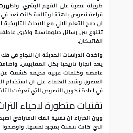
طويلة عصية على الفهم البشري. واظهرت ال
قراءة نصوص باهتة او تالفة كانت تعد في ا
ان دمج التعلم الالي مع الابحاث التاريخية 
تتنوع بين رسائل دبلوماسية واخرى عاطف
الفاتيكان.
يعد انجازا تاريخيا بكل المقاييس. واضاف
غامضة وكلمات عربية قديمة كشفت عن و
العصور. وشدد العلماء على ان استخدام ا
في اعادة تكوين النصوص التي تعرضت للتلف 
تقنيات متطورة لاحياء التراث
وبين الخبراء ان تقنية الفك الافتراضي اصب
التي كانت تتفتت بمجرد لمسها. واوضحوا ا