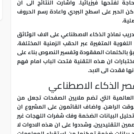
جة لفتحها فيزيائيا. واشارت النتائج الى ان
كن الحبر على اسطح البردي واعادة رسم الحروف
لية.
ريب نماذج الذكاء الاصطناعي على الاف الوثائق
اللغوية المتغيرة عبر الحقب الزمنية المختلفة.
نبؤ بالكلمات المفقودة وتفسير النصوص بناء على
ختبارات ان هذه التقنية فتحت الباب امام فهم
ا فقدت الى الابد.
صر الذكاء الاصطناعي
لعالمية التي تضم ملايين الصفحات تجعل من
وقت الراهن. واضاف القائمون على المشروع ان
حليل البيانات الضخمة وفك شفرات اللهجات غير
مين التقليديين. وشددوا على ان هذه الادوات لا
د بيانات ضخمة تمكنها من استقراء المعلومات