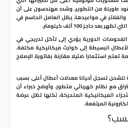
حققت مستويات موثوقية أعلى من نظيراتها التي
عقود طويلة من التطوير. وشدد مهندسون على أن
وت والفلاتر في مواعيدها، يظل العامل الحاسم في
د حاجز 100 ألف كيلومتر.
 الفحوصات الدورية يؤدي إلى تآكل تدريجي في
لأعطال البسيطة إلى كوارث ميكانيكية مكلفة.
 تعتبر استثمارا ضئيلا مقارنة بفاتورة الإصلاح
ة للشحن تسجل أحيانا معدلات أعطال أعلى بسبب
راق مع نظام كهربائي متطور. وأوضح خبراء أن
الأجزاء الميكانيكية المتحركة، لكنها تظل عرضة
كترونية المرتفعة.
أنسب؟