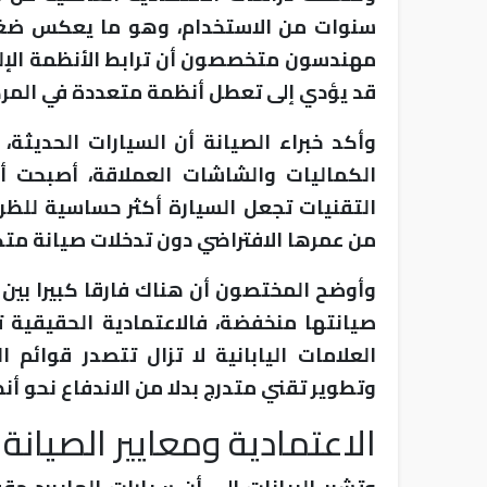
سنوات من الاستخدام، وهو ما يعكس ضغو
مهندسون متخصصون أن ترابط الأنظمة الإل
قد يؤدي إلى تعطل أنظمة متعددة في المر
وأكد خبراء الصيانة أن السيارات الحديثة،
الكماليات والشاشات العملاقة، أصبحت أك
التقنيات تجعل السيارة أكثر حساسية للظرو
من عمرها الافتراضي دون تدخلات صيانة متك
وأوضح المختصون أن هناك فارقا كبيرا بين 
صيانتها منخفضة، فالاعتمادية الحقيقية ت
العلامات اليابانية لا تزال تتصدر قوائ
وتطوير تقني متدرج بدلا من الاندفاع نحو أن
الاعتمادية ومعايير الصيانة 