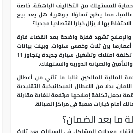
ع حماية للمستهلك من التكاليف الباهظة، خاصة
عالميا، مما يطرح تساؤلا جوهريا: هل يعد بيع
الاحتفاظ بها لا يزال خيارا اقتصاديا مجديا؟
 والإصلاح تشهد قفزة واضحة بعد انقضاء فترة
 أعمارها بين ثلاث وخمس سنوات. وبينت بيانات
صادرة عن مؤسسات متخصصة أن متوسط تكلفة امتلاك وتشغيل سيارة جديدة يتجاوز 11
التأمين والصيانة الدورية والاستهلاك.
ة المالية للمالكين غالبا ما تأتي من أعطال
لأمان، بدلا من الأعطال الميكانيكية التقليدية
نظمة يجعل تكلفة إصلاحها مرتفعة للغاية مقارنة
الك أمام خيارات صعبة في مراكز الصيانة.
ة ما بعد الضمان؟
رتفاع معدلات المشاكل في السيارات بعد ثلاث