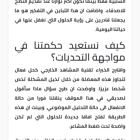
السلبية فقط بينما نكون اكثر توازنا عند تقديم النصح
للاصدقاء. واضافت ان هذا التباين في التفكير هو ما
يجعلنا قادرين على رؤية الحلول التي نغفل عنها في
حياتنا اليومية.
كيف نستعيد حكمتنا في
مواجهة التحديات؟
واقترح الخبراء تقنية المشاهد الخارجي كحل فعال
لتجاوز هذه المعضلة من خلال تخيل المشكلة تخص
شخصا عزيزا. واوضحت ان طرح سؤال ماذا سأقول
لصديقي في هذا الموقف ينقلنا فورا من حالة
الانفعال الى حالة التحليل الموضوعي. وبينت ان هذه
الطريقة تفتح افاقا جديدة للحلول التي لم تكن
واضحة تحت ضغط المشاعر.