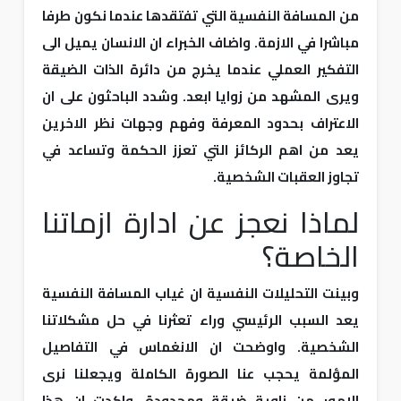
من المسافة النفسية التي تفتقدها عندما نكون طرفا
مباشرا في الازمة. واضاف الخبراء ان الانسان يميل الى
التفكير العملي عندما يخرج من دائرة الذات الضيقة
ويرى المشهد من زوايا ابعد. وشدد الباحثون على ان
الاعتراف بحدود المعرفة وفهم وجهات نظر الاخرين
يعد من اهم الركائز التي تعزز الحكمة وتساعد في
تجاوز العقبات الشخصية.
لماذا نعجز عن ادارة ازماتنا
الخاصة؟
وبينت التحليلات النفسية ان غياب المسافة النفسية
يعد السبب الرئيسي وراء تعثرنا في حل مشكلاتنا
الشخصية. واوضحت ان الانغماس في التفاصيل
المؤلمة يحجب عنا الصورة الكاملة ويجعلنا نرى
الامور من زاوية ضيقة ومحدودة. واكدت ان هذا