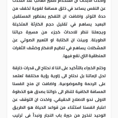
واكدت الابحاث ان استخدام ضمير الغائب عند التحدث
عن النفس يساعد في خلق مسافة لغوية تخفف من
حدة التوتر. واضافت ان التفكير بمنظور المستقبل
البعيد يساهم في تقليل حجم الكارثة المتخيلة
ويجعلنا ننظر للاحداث كجزء من مسيرة حياتنا
الطويلة. وبينت ان الكتابة او التعبير الصوتي عن
المشكلات يساهم في تنظيم الافكار وكشف الثغرات
المنطقية التي نقع فيها.
وختم الخبراء بالتأكيد على اننا لا نحتاج الى قدرات خارقة
لحل ازماتنا بل نحتاج الى زاوية رؤية مختلفة تعتمد
على الرحمة والموضوعية. واضافت ان منح انفسنا
المسافة الكافية للنظر الى ذواتنا بصدق هو الخطوة
الاولى نحو الاصلاح الحقيقي. واكدت ان التوقف عن
اعتبار انفسنا استثناء من قواعد الحياة هو الطريق
الوحيد لنخرج من حيرة باب النجار ونبدأ في ترتيب