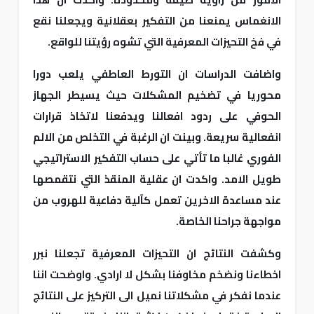
الانغماس يمنعنا من التفكير بعقلانية ويجعلنا نقع
في فخ التحيزات المعرفية التي تشوه رؤيتنا للواقع.
واضافت الدراسات ان التورط العاطفي يلعب دورا
محوريا في تضخيم المشكلات حيث يسيطر الجهاز
الحوفي على ردود افعالنا ويدفعنا لاتخاذ قرارات
انفعالية سريعة. وبينت ان الرغبة في التخلص من الالم
الفوري غالبا ما تأتي على حساب التفكير الاستراتيجي
طويل الامد. واكدت ان عقلية المنقذ التي نتقمصها
عند مساعدة الاخرين تعمل كآلية دفاعية للهروب من
مواجهة جراحنا الخاصة.
وكشفت النتائج ان التحيزات المعرفية تجعلنا نبرر
اخطاءنا ونضخم مخاوفنا بشكل لا ارادي. واوضحت اننا
عندما نفكر في مشكلاتنا نميل الى التركيز على النتائج