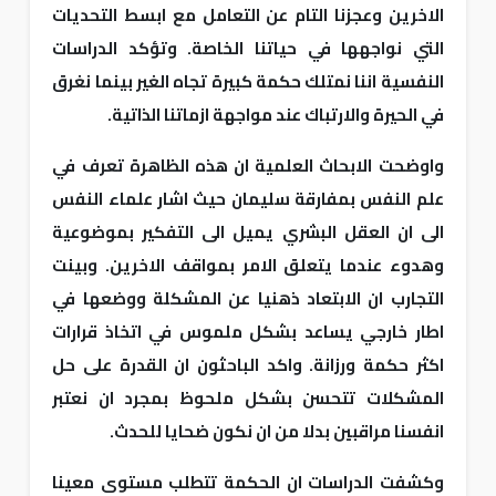
الاخرين وعجزنا التام عن التعامل مع ابسط التحديات
التي نواجهها في حياتنا الخاصة. وتؤكد الدراسات
النفسية اننا نمتلك حكمة كبيرة تجاه الغير بينما نغرق
في الحيرة والارتباك عند مواجهة ازماتنا الذاتية.
واوضحت الابحاث العلمية ان هذه الظاهرة تعرف في
علم النفس بمفارقة سليمان حيث اشار علماء النفس
الى ان العقل البشري يميل الى التفكير بموضوعية
وهدوء عندما يتعلق الامر بمواقف الاخرين. وبينت
التجارب ان الابتعاد ذهنيا عن المشكلة ووضعها في
اطار خارجي يساعد بشكل ملموس في اتخاذ قرارات
اكثر حكمة ورزانة. واكد الباحثون ان القدرة على حل
المشكلات تتحسن بشكل ملحوظ بمجرد ان نعتبر
انفسنا مراقبين بدلا من ان نكون ضحايا للحدث.
وكشفت الدراسات ان الحكمة تتطلب مستوى معينا