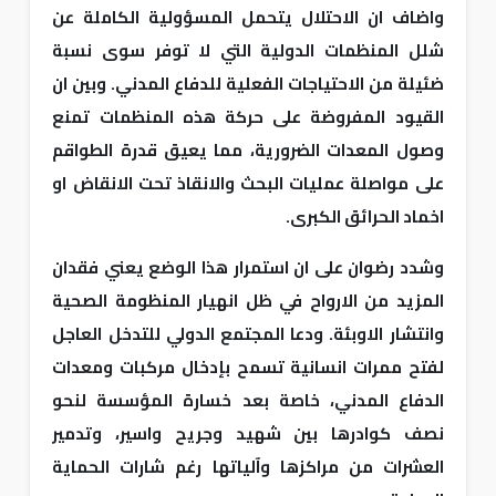
واضاف ان الاحتلال يتحمل المسؤولية الكاملة عن
شلل المنظمات الدولية التي لا توفر سوى نسبة
ضئيلة من الاحتياجات الفعلية للدفاع المدني. وبين ان
القيود المفروضة على حركة هذه المنظمات تمنع
وصول المعدات الضرورية، مما يعيق قدرة الطواقم
على مواصلة عمليات البحث والانقاذ تحت الانقاض او
اخماد الحرائق الكبرى.
وشدد رضوان على ان استمرار هذا الوضع يعني فقدان
المزيد من الارواح في ظل انهيار المنظومة الصحية
وانتشار الاوبئة. ودعا المجتمع الدولي للتدخل العاجل
لفتح ممرات انسانية تسمح بإدخال مركبات ومعدات
الدفاع المدني، خاصة بعد خسارة المؤسسة لنحو
نصف كوادرها بين شهيد وجريح واسير، وتدمير
العشرات من مراكزها وآلياتها رغم شارات الحماية