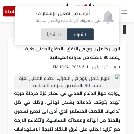
النسخة الكاملة
أترغب في تفعيل الإشعارات؟
حتى لا تفوتك آخر الأحداث والأخبار العاجلة
الرئيسية
/
صحة
اشترك
لا شكراً
انهيار كامل يلوح في الافق.. الدفاع المدني بغزة
يفقد 90 بالمئة من قدراته الميدانية
تاريخ النشر : الإثنين - 1-6-2026 - 10:04 PM
يواجه جهاز الدفاع المدني في قطاع غزة مرحلة حرجة
تهدد بتوقف خدماته بشكل نهائي، وذلك في ظل
تداعيات القصف المستمر الذي أدى الى تدمير تسعين
بالمئة من آلياته ومعداته الاساسية. وتتفاقم الازمة
مع تزايد الطلب على فرق الانقاذ نتيجة الاستهدافات