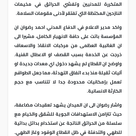
المتكررة للمدنيين وتفشي الحرائق في مخيمات
النازحين المكتظة التي تفتقر لأدنى مقومات السلامة.
واكد مدير الاعلام في الدفاع المدني احمد رضوان ان
المؤسسة باتت على حافة الانهيار الكامل، مشيرا الى
ان الغالبية العظمى من مركبات الانقاذ والاسعاف
خرجت عن الخدمة بسبب القصف او الاعطال الفنية.
واوضح ان القطاع لم يشهد دخول اي معدات جديدة او
آليات ثقيلة منذ بدء اتفاق التهدئة، مما جعل الطواقم
تعمل بإمكانيات محدودة جدا لا تتناسب مع حجم
الكارثة الانسانية.
واشار رضوان الى ان الميدان يشهد تعقيدات مضاعفة،
حيث تتزامن الاستهدافات الجوية للشقق والخيام مع
سلسلة من الحرائق الناتجة عن استخدام بدائل بدائية
للطهي والتدفئة في ظل انقطاع الوقود وغاز الطهي.