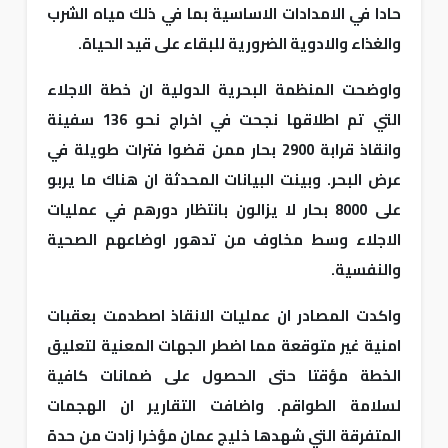
حادا في الامدادات الاساسية بما في ذلك مياه الشرب
والغذاء والادوية الضرورية للبقاء على قيد الحياة.
واوضحت المنظمة البحرية الدولية ان خطة الاجلاء
التي تم اطلاقها نجحت في اخراج نحو 136 سفينة
وانقاذ قرابة 2900 بحار ممن قضوا فترات طويلة في
عرض البحر. وبينت البيانات المحدثة ان هناك ما يربو
على 8000 بحار لا يزالون بانتظار دورهم في عمليات
الاجلاء وسط مخاوف من تدهور اوضاعهم الصحية
والنفسية.
واكدت المصادر ان عمليات الانقاذ اصطدمت بعقبات
امنية غير متوقعة مما اضطر الجهات المعنية لتعليق
الخطة مؤقتا حتى الحصول على ضمانات كافية
لسلامة الطواقم. واضافت التقارير ان الهجمات
المتفرقة التي شهدها خليج عمان مؤخرا زادت من حدة