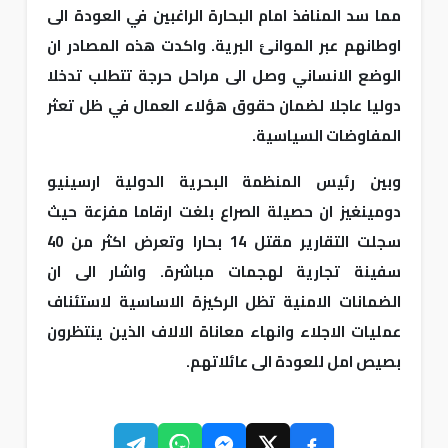
مما سد المنافذ امام البحارة الراغبين في العودة الى
اوطانهم عبر الموانئ البرية. واكدت هذه المصادر ان
الوضع الانساني وصل الى مراحل حرجة تتطلب تدخلا
دوليا عاجلا لضمان حقوق هؤلاء العمال في ظل تعثر
المفاوضات السياسية.
وبين رئيس المنظمة البحرية الدولية ارسينيو
دومينغيز ان حصيلة الصراع بلغت ارقاما مفزعة حيث
سجلت التقارير مقتل 14 بحارا وتعرض اكثر من 40
سفينة تجارية لهجمات مباشرة. واشار الى ان
الضمانات الامنية تظل الركيزة الاساسية لاستئناف
عمليات الاجلاء وانهاء معاناة الالاف الذين ينتظرون
بصيص امل للعودة الى عائلاتهم.