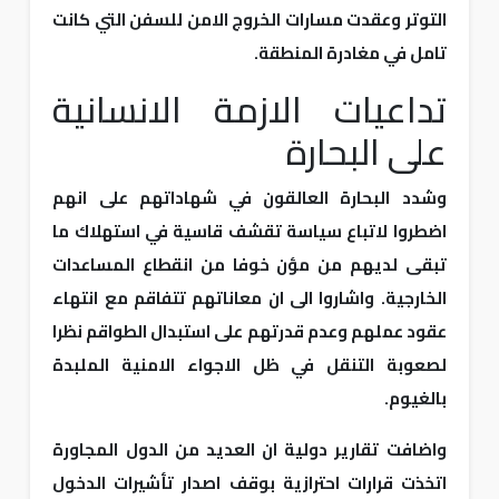
التوتر وعقدت مسارات الخروج الامن للسفن التي كانت
تامل في مغادرة المنطقة.
تداعيات الازمة الانسانية
على البحارة
وشدد البحارة العالقون في شهاداتهم على انهم
اضطروا لاتباع سياسة تقشف قاسية في استهلاك ما
تبقى لديهم من مؤن خوفا من انقطاع المساعدات
الخارجية. واشاروا الى ان معاناتهم تتفاقم مع انتهاء
عقود عملهم وعدم قدرتهم على استبدال الطواقم نظرا
لصعوبة التنقل في ظل الاجواء الامنية الملبدة
بالغيوم.
واضافت تقارير دولية ان العديد من الدول المجاورة
اتخذت قرارات احترازية بوقف اصدار تأشيرات الدخول