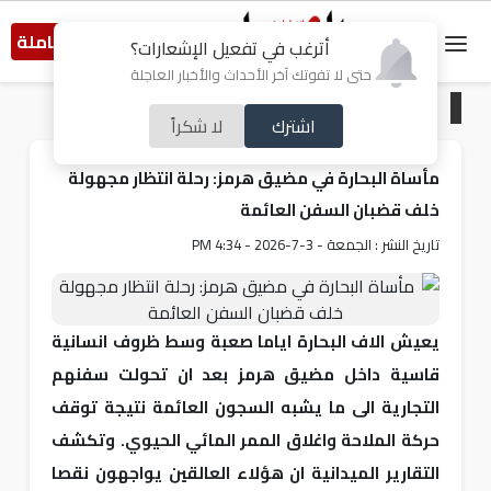
النسخة الكاملة
أترغب في تفعيل الإشعارات؟
حتى لا تفوتك آخر الأحداث والأخبار العاجلة
الرئيسية
/
صحة
اشترك
لا شكراً
مأساة البحارة في مضيق هرمز: رحلة انتظار مجهولة
خلف قضبان السفن العائمة
تاريخ النشر : الجمعة - 3-7-2026 - 4:34 PM
يعيش الاف البحارة اياما صعبة وسط ظروف انسانية
قاسية داخل مضيق هرمز بعد ان تحولت سفنهم
التجارية الى ما يشبه السجون العائمة نتيجة توقف
حركة الملاحة واغلاق الممر المائي الحيوي. وتكشف
التقارير الميدانية ان هؤلاء العالقين يواجهون نقصا