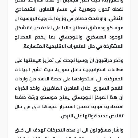
نقطة تحول جوهرية في مسار التعاون الاقتصادي
الثنائي. واوضحت مصادر في وزارة الخارجية الروسية ان
موسكو ودمشق تعملان حاليا على اعادة صياغة شكل
الوجود العسكري واللوجستي بما يخدم المصالح
المشتركة في ظل المتغيرات الاقليمية المتسارعة.
وذكر مراقبون ان روسيا نجحت في تعزيز هيمنتها على
قطاعات استراتيجية داخل سوريا، حيث تشير البيانات
الجمركية الى استحواذها على حصة الاسد من واردات
القمح السوري خلال العامين الماضيين. واكد الخبراء
ان هذا المركز اللوجستي يمنح موسكو ورقة ضغط
اقتصادية قوية تضمن استمرار نفوذها حتى في حال
تقليص عديد قواتها على الارض.
واشار مسؤولون الى ان هذه التحركات تهدف الى خلق