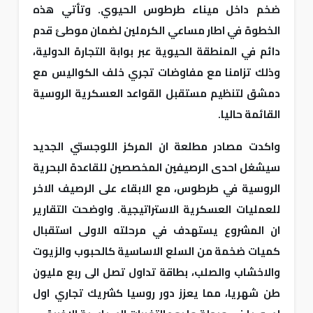
ضخم داخل ميناء طرطوس الحيوي. وتأتي هذه
الخطوة في اطار مساعي الكرملين لضمان موطئ قدم
دائم في المنطقة الحيوية عبر بوابة التجارة الدولية،
وذلك تزامنا مع مفاوضات تجري خلف الكواليس مع
دمشق لتنظيم مستقبل القواعد العسكرية الروسية
القائمة حاليا.
واكدت مصادر مطلعة ان المركز اللوجستي الجديد
سيشغل احدى الرصيفين المخصصين للقاعدة البحرية
الروسية في طرطوس، مع الابقاء على الرصيف الاخر
للعمليات العسكرية الاستراتيجية. واوضحت التقارير
ان المشروع يستهدف في مرحلته الاولى استقبال
كميات ضخمة من السلع الاساسية كالحبوب والزيوت
والاخشاب والصلب، بطاقة تداول تصل الى ربع مليون
طن شهريا، مما يعزز دور روسيا كشريك تجاري اول