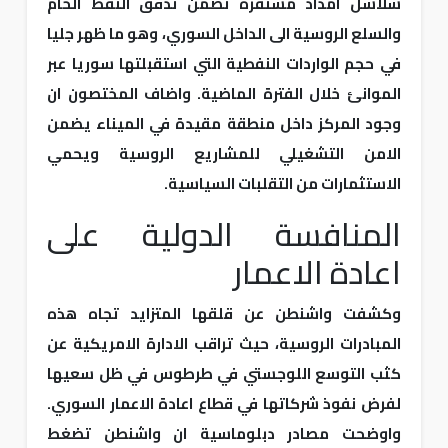
سلاسل امداد مستقرة تضمن تدفق النفط الخام
والسلع الروسية الى الداخل السوري، وهو ما ظهر جليا
في حجم الواردات النفطية التي استقبلتها سوريا عبر
الموانئ خلال الفترة الماضية. واضاف المختصون ان
وجود المركز داخل منطقة مقيدة في الميناء يضمن
الامن التشغيلي للمشاريع الروسية ويحمي
الاستثمارات من التقلبات السياسية.
المنافسة الدولية على
اعادة الاعمار
وكشفت واشنطن عن قلقها المتزايد تجاه هذه
المبادرات الروسية، حيث تراقب الادارة الامريكية عن
كثب التوسع اللوجستي في طرطوس في ظل سعيها
لفرض نفوذ شركاتها في قطاع اعادة الاعمار السوري.
واوضحت مصادر دبلوماسية ان واشنطن تضغط