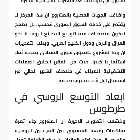
لسوريا في مرحلة ما بعد التغيرات السياسية الاخيرة.
واضافت الجهات المعنية بالمشروع ان هذا المركز لا
يقتصر على خدمة السوق السوري فحسب، بل يطمح
ليكون منصة اقليمية لتوزيع البضائع الروسية نحو
العراق والاردن ودول الخليج العربي. وبينت التقديرات
ان ربط المشروع بصندوق سوريا السيادي يمنحه ثقلا
استثماريا كبيرا، حيث من المقرر انطلاق العمليات
التشغيلية للميناء في منتصف الشهر الحالي عبر
استقبال اول شحنة حبوب ضخمة.
ابعاد التوسع الروسي في
طرطوس
وكشفت التطورات الاخيرة ان المشروع جاء ثمرة
تفاهمات رفيعة المستوى بين القيادتين الروسية
والسورية، حيث اعتبر الجانبان ان هذه الشراكة تمثل