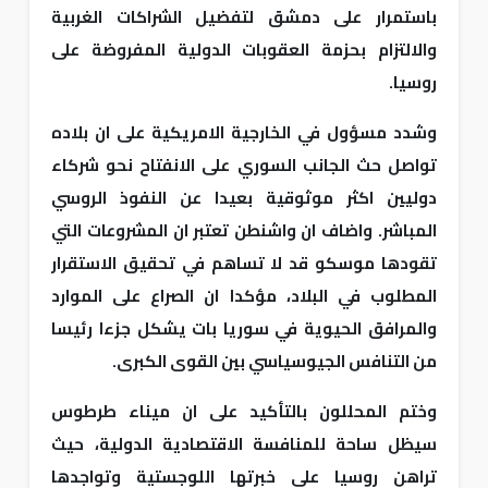
باستمرار على دمشق لتفضيل الشراكات الغربية
والالتزام بحزمة العقوبات الدولية المفروضة على
روسيا.
وشدد مسؤول في الخارجية الامريكية على ان بلاده
تواصل حث الجانب السوري على الانفتاح نحو شركاء
دوليين اكثر موثوقية بعيدا عن النفوذ الروسي
المباشر. واضاف ان واشنطن تعتبر ان المشروعات التي
تقودها موسكو قد لا تساهم في تحقيق الاستقرار
المطلوب في البلاد، مؤكدا ان الصراع على الموارد
والمرافق الحيوية في سوريا بات يشكل جزءا رئيسا
من التنافس الجيوسياسي بين القوى الكبرى.
وختم المحللون بالتأكيد على ان ميناء طرطوس
سيظل ساحة للمنافسة الاقتصادية الدولية، حيث
تراهن روسيا على خبرتها اللوجستية وتواجدها