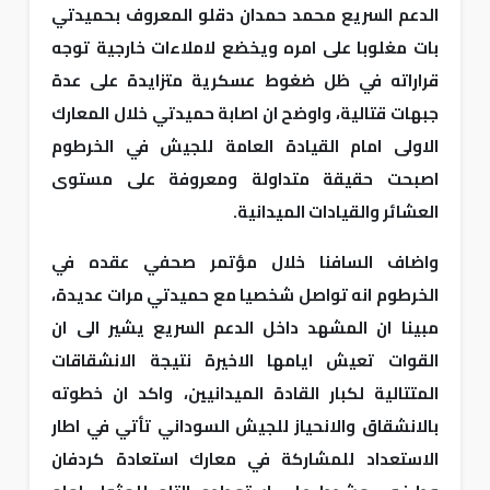
الدعم السريع محمد حمدان دقلو المعروف بحميدتي
بات مغلوبا على امره ويخضع لاملاءات خارجية توجه
قراراته في ظل ضغوط عسكرية متزايدة على عدة
جبهات قتالية، واوضح ان اصابة حميدتي خلال المعارك
الاولى امام القيادة العامة للجيش في الخرطوم
اصبحت حقيقة متداولة ومعروفة على مستوى
العشائر والقيادات الميدانية.
واضاف السافنا خلال مؤتمر صحفي عقده في
الخرطوم انه تواصل شخصيا مع حميدتي مرات عديدة،
مبينا ان المشهد داخل الدعم السريع يشير الى ان
القوات تعيش ايامها الاخيرة نتيجة الانشقاقات
المتتالية لكبار القادة الميدانيين، واكد ان خطوته
بالانشقاق والانحياز للجيش السوداني تأتي في اطار
الاستعداد للمشاركة في معارك استعادة كردفان