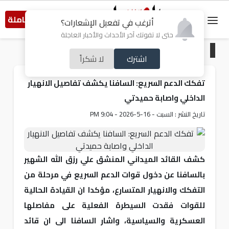
النسخة الكاملة
أترغب في تفعيل الإشعارات؟
حتى لا تفوتك آخر الأحداث والأخبار العاجلة
الرئيسية
/
عربي و دولي
اشترك
لا شكراً
تفكك الدعم السريع: السافنا يكشف تفاصيل الانهيار
الداخلي واصابة حميدتي
تاريخ النشر : السبت - 16-5-2026 - 9:04 PM
كشف القائد الميداني المنشق علي رزق الله الشهير
بالسافنا عن دخول قوات الدعم السريع في مرحلة من
التفكك والانهيار المتسارع، مؤكدا ان القيادة الحالية
للقوات فقدت السيطرة الفعلية على مفاصلها
العسكرية والسياسية، واشار السافنا الى ان قائد