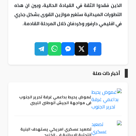
الذين فقدوا الثقة في القيادة الحالية، وبين ان هذه
التطورات الميدانية ستغير موازين القوى بشكل جذري
في اقليمي دارفور وكردفان خلال المرحلة القادمة.
أخبار ذات صلة
غموض يحيط بداعمي غرفة تحرير الجنوب
في مواجهة الجيش الوطني الليبي
تصعيد عسكري امريكي يستهدف البنية
التحتية الايرانية في الخليج