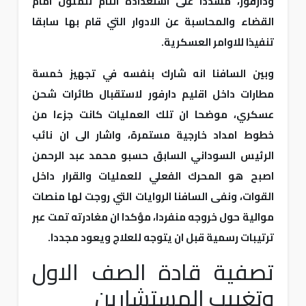
ودارفور، مشددا على استعداده التام للمثول امام
القضاء والمحاسبة عن الادوار التي قام بها سابقا
تنفيذا للاوامر العسكرية.
وبين السافنا انه شارك بنفسه في تجهيز خمسة
مطارات داخل اقليم دارفور لاستقبال طائرات شحن
عسكري، موضحا ان تلك العمليات كانت جزءا من
خطوط امداد خارجية مستمرة، واشار الى ان نائب
الرئيس السوداني السابق حسبو محمد عبد الرحمن
اصبح هو المحرك الفعلي للعمليات والقرار داخل
القوات، ونفى السافنا الروايات التي روجت لها منصات
موالية حول خروجه منفردا، مؤكدا ان مغادرته تمت عبر
ترتيبات رسمية قبل ان يتوجه للعلاج ويعود مجددا.
تصفية قادة الصف الاول
وتغييب المستشارين