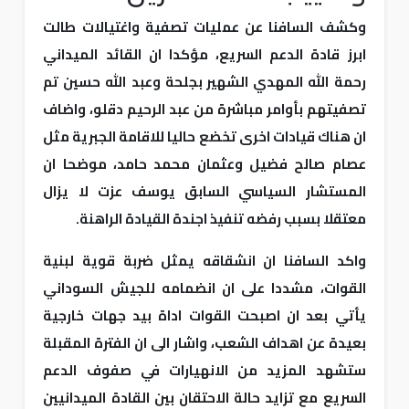
وكشف السافنا عن عمليات تصفية واغتيالات طالت
ابرز قادة الدعم السريع، مؤكدا ان القائد الميداني
رحمة الله المهدي الشهير بجلحة وعبد الله حسين تم
تصفيتهم بأوامر مباشرة من عبد الرحيم دقلو، واضاف
ان هناك قيادات اخرى تخضع حاليا للاقامة الجبرية مثل
عصام صالح فضيل وعثمان محمد حامد، موضحا ان
المستشار السياسي السابق يوسف عزت لا يزال
معتقلا بسبب رفضه تنفيذ اجندة القيادة الراهنة.
واكد السافنا ان انشقاقه يمثل ضربة قوية لبنية
القوات، مشددا على ان انضمامه للجيش السوداني
يأتي بعد ان اصبحت القوات اداة بيد جهات خارجية
بعيدة عن اهداف الشعب، واشار الى ان الفترة المقبلة
ستشهد المزيد من الانهيارات في صفوف الدعم
السريع مع تزايد حالة الاحتقان بين القادة الميدانيين