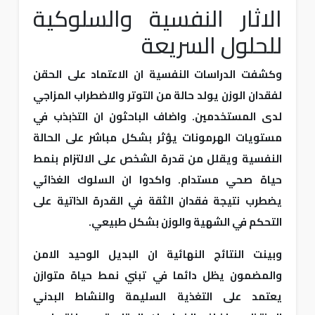
الاثار النفسية والسلوكية
للحلول السريعة
وكشفت الدراسات النفسية ان الاعتماد على الحقن
لفقدان الوزن يولد حالة من التوتر والاضطراب المزاجي
لدى المستخدمين. واضاف الباحثون ان التذبذب في
مستويات الهرمونات يؤثر بشكل مباشر على الحالة
النفسية ويقلل من قدرة الشخص على الالتزام بنمط
حياة صحي مستدام. واكدوا ان السلوك الغذائي
يضطرب نتيجة فقدان الثقة في القدرة الذاتية على
التحكم في الشهية والوزن بشكل طبيعي.
وبينت النتائج النهائية ان البديل الوحيد الامن
والمضمون يظل دائما في تبني نمط حياة متوازن
يعتمد على التغذية السليمة والنشاط البدني