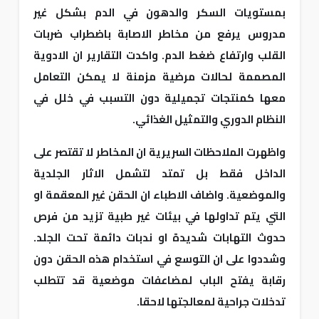
بمستويات السكر والدهون في الدم بشكل غير
مدروس يرفع من مخاطر الاصابة باضطراب ضربات
القلب وارتفاع ضغط الدم. واكدت التقارير ان الادوية
المصممة لحالات مرضية مزمنة لا يمكن التعامل
معها كمنتجات تجميلية دون التسبب في خلل في
النظام الدوري والتمثيل الغذائي.
واظهرت الملاحظات السريرية ان المخاطر لا تقتصر على
الداخل فقط بل تمتد لتشمل الاثار الجلدية
والموضعية. واضاف الاطباء ان الحقن غير المعقمة او
التي يتم تداولها في بيئات غير طبية تزيد من فرص
حدوث التهابات شديدة او ندبات دائمة تحت الجلد.
وشددوا على ان التوسع في استخدام هذه الحقن دون
رقابة يفتح الباب لمضاعفات موضعية قد تتطلب
تدخلات جراحية لمعالجتها لاحقا.