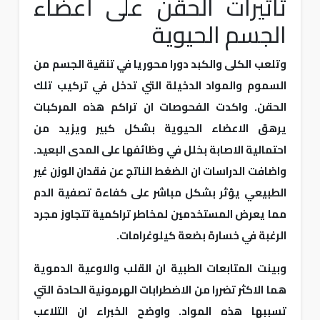
تاثيرات الحقن على اعضاء
الجسم الحيوية
وتلعب الكلى والكبد دورا محوريا في تنقية الجسم من
السموم والمواد الدخيلة التي تدخل في تركيب تلك
الحقن. واكدت الفحوصات ان تراكم هذه المركبات
يرهق الاعضاء الحيوية بشكل كبير ويزيد من
احتمالية الاصابة بخلل في وظائفها على المدى البعيد.
واضافت الدراسات ان الضغط الناتج عن فقدان الوزن غير
الطبيعي يؤثر بشكل مباشر على كفاءة تصفية الدم
مما يعرض المستخدمين لمخاطر تراكمية تتجاوز مجرد
الرغبة في خسارة بضعة كيلوغرامات.
وبينت المتابعات الطبية ان القلب والاوعية الدموية
هما الاكثر تضررا من الاضطرابات الهرمونية الحادة التي
تسببها هذه المواد. واوضح الخبراء ان التلاعب