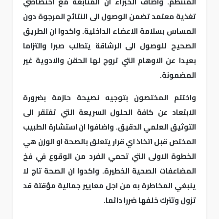
المنتظم. واضاف الخبراء ان المتابعة مع اختصاصي
تغذية معتمد تضمن الوصول الى النتائج المرجوة دون
المساس بسلامة الاعضاء الداخلية. واكدوا ان الطريق
الصحيح للوصول الى الرشاقة يتطلب صبرا والتزاما
بعيدا عن الاوهام التي تروج لها الحقن والادوية غير
المضمونة.
واختتم المختصون بتوجيه نصيحة حازمة بضرورة
الابتعاد عن كافة الحلول السريعة التي تفتقر الى
التوثيق العلمي الدقيق. واضافوا ان استشارة الطبيب
المختص قبل اتخاذ اي قرار يتعلق بالصحة او الوزن هي
الخطوة الاولى التي تحمي الفرد من الوقوع في فخ
المضاعفات الصحية الخطيرة. واكدوا ان الصحة تاج لا
ينبغي المخاطرة به من اجل معايير جمالية مؤقتة قد
تزول وتترك خلفها ضررا دائما.