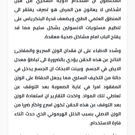
المختصون ان استخدام ادوية السكري من قبل
اشخاص لا يعانون من المرض هو تصرف يفتقر الى
المنطق العلمي الطبي ويضعف قدرة البنكرياس على
تنظيم مستويات الانسولين بشكل سليم مما قد
يفتح الباب امام مشاكل صحية معقدة.
وشدد الاطباء على ان فقدان الوزن السريع والمفاجئ
الناتج عن هذه الحقن يؤدي بالضرورة الى تباطؤ معدل
الايض في الجسم. وبينت الابحاث ان الجسم يدخل في
حالة من التكيف السلبي مما يجعل الحفاظ على الوزن
المفقود امرا في غاية الصعوبة بعد التوقف عن
تعاطي تلك المواد. واكدت التقارير ان استعادة الوزن
بعد التوقف عن هذه الحقن تكون اسرع واكثر ضررا من
الوزن الاصلي بسبب الخلل الهرموني الذي حدث اثناء
فترة الاستخدام.