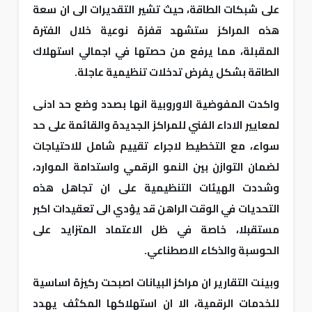
على شبكات الطاقة، حيث تشير التقديرات الى ان سعة
هذه المراكز ستشهد قفزة نوعية خلال الفترة
المقبلة، مما يرفع من حصتها في اجمالي استهلاك
الطاقة بشكل يفرض تدخلات تنظيمية عاجلة.
واكدت المفوضية الاوروبية انها بصدد وضع حد ادنى
لمعايير الاداء الفني للمراكز الجديدة والقائمة على حد
سواء، مع التخطيط لاجراء تقييم شامل للاحتياجات
لضمان التوازن بين النمو الرقمي واستدامة الموارد،
وشددت الهيئات التنظيمية على ان تجاهل هذه
التحديات في الوقت الراهن قد يؤدي الى تعقيدات اكبر
مستقبلا، خاصة في ظل الاعتماد المتزايد على
الحوسبة والذكاء الاصطناعي.
وبينت التقارير ان مراكز البيانات اصبحت ركيزة اساسية
للخدمات الرقمية، الا ان استهلاكها المكثف يهدد