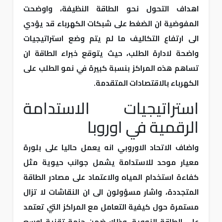
اهداف التحول نحو الطاقة النظيفة، واوضحت
المفوضية ان الضغط على شبكات الكهرباء قد يؤدي
الى ارتفاع التكاليف ما لم يتم وضع استراتيجيات
واضحة لادارة الطلب، حيث يتوقع خبراء الطاقة ان
تساهم هذه المراكز بنسبة كبيرة في نمو الطلب على
الكهرباء بالاقتصادات المتقدمة.
استراتيجيات الاستدامة
الرقمية في اوروبا
واضاف الاتحاد الاوروبي انه يعمل حاليا على بلورة
معيار موحد للاستدامة يشمل جوانب حيوية مثل
كفاءة استخدام المياه والاعتماد على مصادر الطاقة
المتجددة، واشار مسؤولون الى ان النقاشات لا تزال
مستمرة حول كيفية التعامل مع المراكز التي تعتمد
على الطاقة النووية، وذلك ضمن حزمة تقنية اوسع