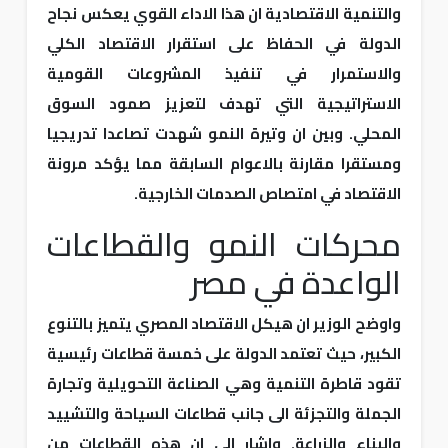
والتنمية الاقتصادية ان هذا الاداء القوي يعكس نجاح
الدولة في الحفاظ على استقرار الاقتصاد الكلي
والاستمرار في تنفيذ المشروعات القومية
الاستراتيجية التي تهدف لتعزيز صمود السوق
المحلي. وبين ان وتيرة النمو شهدت تصاعدا تدريجيا
ومستقرا مقارنة بالاعوام السابقة مما يؤكد مرونة
الاقتصاد في امتصاص الصدمات الخارجية.
محركات النمو والقطاعات
الواعدة في مصر
واوضح الوزير ان هيكل الاقتصاد المصري يتميز بالتنوع
الكبير، حيث تعتمد الدولة على خمسة قطاعات رئيسية
تقود قاطرة التنمية وهي الصناعة التحويلية وتجارة
الجملة والتجزئة الى جانب قطاعات السياحة والتشييد
والبناء والزراعة. واشار الى ان هذه القطاعات من