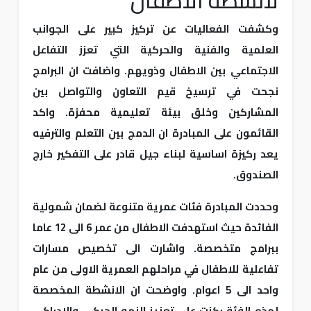
لانشطة الاطفال
وكشفت الفعاليات عن تركيز كبير على الجوانب
العلمية والفنية والحركية التي تعزز التفاعل
الاجتماعي بين الاطفال وذويهم. واضافت ان البرامج
نجحت في ترسيخ قيم التعاون والتواصل بين
المشاركين وخلق بيئة تعليمية محفزة. واكد
القائمون على المبادرة ان الدمج بين التعلم والترفيه
يعد ركيزة اساسية لبناء جيل قادر على التفكير خارج
الصندوق.
وحددت المبادرة فئات عمرية متنوعة لضمان شمولية
الفائدة حيث استهدفت الاطفال من عمر 6 الى 12 عاما
ببرامج متخصصة. واشارت الى تخصيص مسارات
تفاعلية للاطفال في مراحلهم العمرية الاولى من عام
واحد الى 5 اعوام. واوضحت ان الانشطة المخصصة
لهذه الفئة ركزت على تعزيز النمو الحركي والادراكي