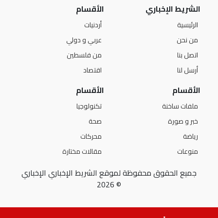
الشريط الإخباري
الأقسام
الرئيسية
أردنيات
من نحن
عربي و دولي
اتصل بنا
من فلسطين
أرسل لنا
اقتصاد
الأقسام
الأقسام
ملفات ساخنة
تكنولوجيا
خبر و صورة
صحة
رياضة
محركات
منوعات
مقالات مختارة
جميع الحقوق محفوظة لموقع الشريط الإخباري الإخباري
© 2026