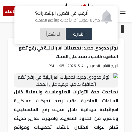
النسخة الكاملة
أترغب في تفعيل الإشعارات؟
حتى لا تفوتك آخر الأحداث والأخبار العاجلة
الرئيسية
/
من فلسطين
اشترك
لا شكراً
توتر حدودي جديد: تحصينات اسرائيلية في رفح تضع
اتفاقية كامب ديفيد على المحك
تاريخ النشر : الخميس - 4-6-2026 - 11:05 PM
تصاعدت حدة التوترات الدبلوماسية والامنية خلال
الساعات الماضية عقب رصد تحركات عسكرية
اسرائيلية ميدانية داخل مدينة رفح الفلسطينية
وبالقرب من الحدود المصرية. واظهرت تقارير حديثة
قيام قوات الاحتلال بانشاء تحصينات ومواقع