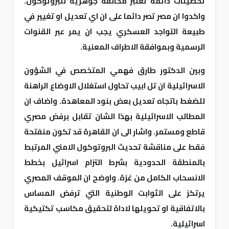
تحصينات دائمة تعتبر مخالفة جوهرية للبروتوكول.
واكدوا ان مصر تصر دائما على ان اي تعديل او تغيير في
طبيعة التواجد العسكري يجب ان يمر عبر القنوات
الرسمية وبموافقة الاطراف المعنية.
وبين الدكتور طارق فهمي المتخصص في الشؤون
الاسرائيلية ان تل ابيب تحاول استغلال الاوضاع الراهنة
للضغط باتجاه تعديل بعض بنود المعاهدة. واضاف ان
المطالب الاسرائيلية بهذا الشان تقابل برفض مصري
قاطع ومستمر. واشار الى ان القاهرة قد تكون منفتحة
فقط على مناقشة تحديث البروتوكول الامني المرتبط
بالمنطقة الحدودية بشرط التزام اسرائيل بخطط
الانسحاب الكامل من غزة. واوضح ان الموقف المصري
يرتكز على الثوابت الوطنية التي ترفض المساس
بالاتفاقية او تحويلها لاداة لتحقيق مكاسب تكتيكية
اسرائيلية.