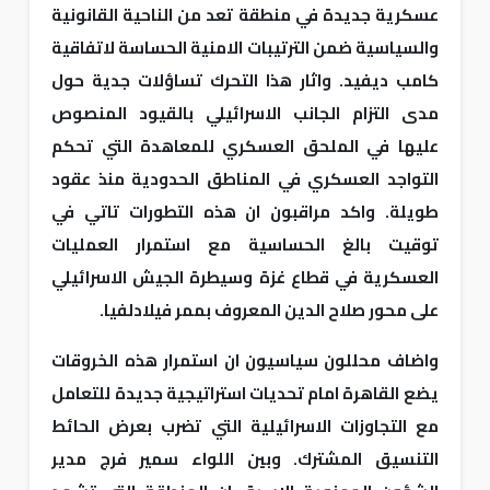
عسكرية جديدة في منطقة تعد من الناحية القانونية
والسياسية ضمن الترتيبات الامنية الحساسة لاتفاقية
كامب ديفيد. واثار هذا التحرك تساؤلات جدية حول
مدى التزام الجانب الاسرائيلي بالقيود المنصوص
عليها في الملحق العسكري للمعاهدة التي تحكم
التواجد العسكري في المناطق الحدودية منذ عقود
طويلة. واكد مراقبون ان هذه التطورات تاتي في
توقيت بالغ الحساسية مع استمرار العمليات
العسكرية في قطاع غزة وسيطرة الجيش الاسرائيلي
على محور صلاح الدين المعروف بممر فيلادلفيا.
واضاف محللون سياسيون ان استمرار هذه الخروقات
يضع القاهرة امام تحديات استراتيجية جديدة للتعامل
مع التجاوزات الاسرائيلية التي تضرب بعرض الحائط
التنسيق المشترك. وبين اللواء سمير فرج مدير