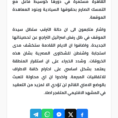
القاهرة مستمرة في دورها كوسيط فاعل مع
التمسك الصارم بحقوقها السيادية وبنود المعاهدة
الموقعة.
واشار متابعون الى ان حالة الترقب ستظل سيدة
الموقف في ظل رفض اسرائيل التراجع عن تحصيناتها
الجديدة. واضافوا ان الايام القادمة ستكشف مدى
استجابة واشنطن للشكاوى المصرية بشان هذه
الخروقات. وشدد الخبراء على ان استقرار المنطقة
يعتمد بشكل اساسي على احترام كافة الاطراف
للاتفاقيات المبرمة. واكدوا ان اي محاولة للعبث
بالوضع الامني القائم لن تؤدي الا لمزيد من التعقيد
في المشهد الاقليمي المتفجر اصلا.