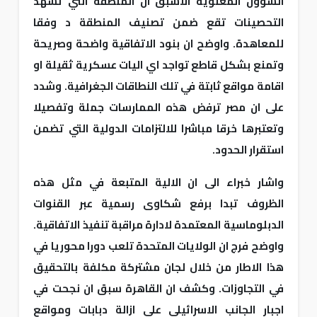
الشؤون المعنوية الاسبق ان المنطقة التي تشهد
التحصينات تقع ضمن تصنيف المنطقة د وفقا
للمعاهدة. واوضح ان بنود الاتفاقية واضحة وصريحة
وتمنع بشكل قاطع تواجد اي اليات عسكرية ثقيلة او
اقامة مواقع ثابتة في تلك النطاقات الجغرافية. وشدد
على ان مصر ترفض هذه الممارسات جملة وتفصيلا
وتعتبرها خرقا مباشرا للالتزامات الدولية التي تضمن
استقرار الحدود.
واشار خبراء الى ان الالية المتبعة في مثل هذه
الظروف تبدا برفع شكاوى رسمية عبر القنوات
الدبلوماسية المعتمدة لادارة مراقبة تنفيذ الاتفاقية.
واوضح فرج ان الولايات المتحدة تلعب دورا محوريا في
هذا الاطار من خلال لجان مشتركة مكلفة بالتحقيق
في التجاوزات. وكشف ان القاهرة سبق ان نجحت في
اجبار الجانب الاسرائيلي على ازالة دبابات ومواقع