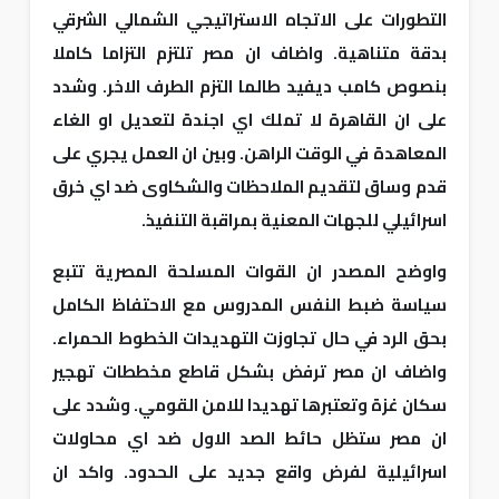
التطورات على الاتجاه الاستراتيجي الشمالي الشرقي
بدقة متناهية. واضاف ان مصر تلتزم التزاما كاملا
بنصوص كامب ديفيد طالما التزم الطرف الاخر. وشدد
على ان القاهرة لا تملك اي اجندة لتعديل او الغاء
المعاهدة في الوقت الراهن. وبين ان العمل يجري على
قدم وساق لتقديم الملاحظات والشكاوى ضد اي خرق
اسرائيلي للجهات المعنية بمراقبة التنفيذ.
واوضح المصدر ان القوات المسلحة المصرية تتبع
سياسة ضبط النفس المدروس مع الاحتفاظ الكامل
بحق الرد في حال تجاوزت التهديدات الخطوط الحمراء.
واضاف ان مصر ترفض بشكل قاطع مخططات تهجير
سكان غزة وتعتبرها تهديدا للامن القومي. وشدد على
ان مصر ستظل حائط الصد الاول ضد اي محاولات
اسرائيلية لفرض واقع جديد على الحدود. واكد ان