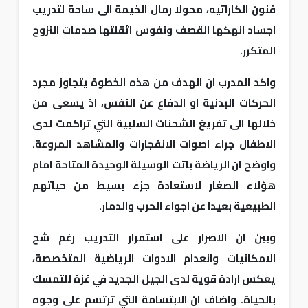
فنون الكاراتيه، محولا رمال الخيمة الى ساحة لتدريب
اجساد انهكها القصف ونفوس اثقلتها صدمات النزوح
المتكرر.
واكد المدرب ان الهدف من هذه الخطوة يتجاوز مجرد
الحركات البدنية او الدفاع عن النفس، اذ يسعى من
خلالها الى تفريغ الشحنات السلبية التي تراكمت لدى
الاطفال جراء اصوات الانفجارات والمشاهد المروعة.
واوضح ان الرياضة باتت الوسيلة الوحيدة المتاحة امام
هؤلاء الصغار لاستعادة جزء بسيط من حياتهم
الطبيعية بعيدا عن اجواء الحرب والدمار.
وبين ان الاصرار على استمرار التدريب رغم شح
الامكانيات وانعدام الادوات الرياضية المتخصصة،
يعكس ارادة قوية لدى الجيل الجديد في غزة للتمسك
بالحياة. واضاف ان الابتسامة التي ترتسم على وجوه